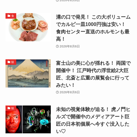
2026年8月6日
溝の口で発見！ この大ボリューム
食
でカルビ一皿1000円強は安い！
食肉センター直送のホルモンも最
高！
2026年8月6日
富士山の美に心が揺れる！ 両国で
観
開催中！ 江戸時代の浮世絵2大巨
匠、北斎と広重の展覧会に行って
みたい！
2026年8月6日
未知の視覚体験が迫る！ 虎ノ門ヒ
観
ルズで開催中のメディアアート巨
匠の日本初個展へ今すぐ没入した
い♡