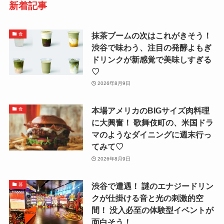
新着記事
抹茶ブームの次はこれがきそう！
食
渋谷で味わう、注目の発酵よもぎ
ドリンクが新感覚で美味しすぎる
♡
2026年8月9日
本場アメリカのBIGサイズ肉料理
食
に大興奮！ 歌舞伎町の、米国ドラ
マのようなダイニングに週末行っ
てみて♡
2026年8月9日
渋谷で遭遇！ 謎のエナジードリン
暮
クが仕掛ける音と光の刺激的空
間！ 没入必至の体験型イベントが
面白そう！