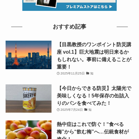
おすすめ記事
【目黒教授のワンポイント防災講
座 vol.1】巨大地震は明日来るか
もしれない。事前に備えることが
重要！
2025年11月25日
知
【今日からできる防災】太陽光で
美味しくなる！5年保存の缶詰入
りのパンを食べてみた！
2025年7月24日
知
熱中症はこれで防ぐ！“食べる
梅”から“飲む梅”へ…伝統食材が
進化！