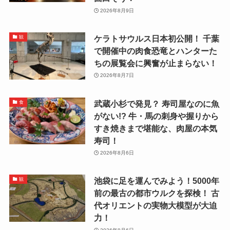
2026年8月9日
ケラトサウルス日本初公開！ 千葉
観
で開催中の肉食恐竜とハンターた
ちの展覧会に興奮が止まらない！
2026年8月7日
武蔵小杉で発見？ 寿司屋なのに魚
食
がない!? 牛・馬の刺身や握りから
すき焼きまで堪能な、肉屋の本気
寿司！
2026年8月6日
池袋に足を運んでみよう！5000年
観
前の最古の都市ウルクを探検！ 古
代オリエントの実物大模型が大迫
力！