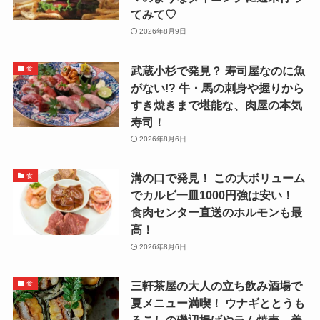
てみて♡
2026年8月9日
武蔵小杉で発見？ 寿司屋なのに魚
食
がない!? 牛・馬の刺身や握りから
すき焼きまで堪能な、肉屋の本気
寿司！
2026年8月6日
溝の口で発見！ この大ボリューム
食
でカルビ一皿1000円強は安い！
食肉センター直送のホルモンも最
高！
2026年8月6日
三軒茶屋の大人の立ち飲み酒場で
食
夏メニュー満喫！ ウナギととうも