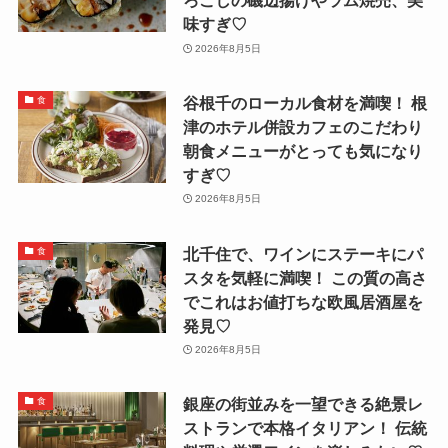
ろこしの磯辺揚げやラム焼売、美
味すぎ♡
2026年8月5日
谷根千のローカル食材を満喫！ 根
食
津のホテル併設カフェのこだわり
朝食メニューがとっても気になり
すぎ♡
2026年8月5日
北千住で、ワインにステーキにパ
食
スタを気軽に満喫！ この質の高さ
でこれはお値打ちな欧風居酒屋を
発見♡
2026年8月5日
銀座の街並みを一望できる絶景レ
食
ストランで本格イタリアン！ 伝統