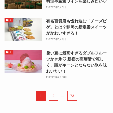
料理や厳選ワインを楽しみたい♡
2026年8月5日
有名百貨店も惚れ込む「チーズピ
食
ゲ」とは？静岡の新定番スイーツ
がかわいすぎる！
2026年8月4日
暑い夏に最高すぎるダブルフルー
食
ツかき氷♡ 新宿の高層階で涼し
く、頭がキーンとならない氷を味
わいたい！
2026年7月30日
1
2
...
73