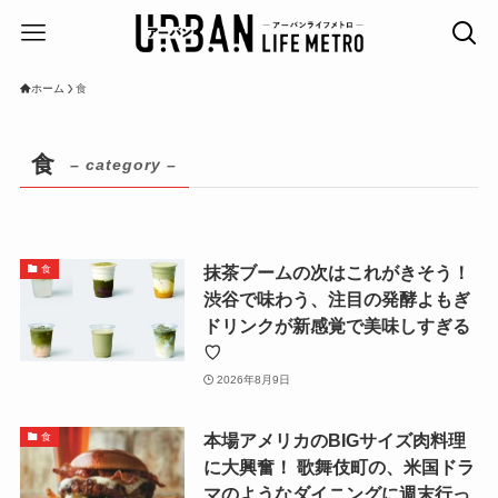
ホーム
食
食
– category –
抹茶ブームの次はこれがきそう！
食
渋谷で味わう、注目の発酵よもぎ
ドリンクが新感覚で美味しすぎる
♡
2026年8月9日
本場アメリカのBIGサイズ肉料理
食
に大興奮！ 歌舞伎町の、米国ドラ
マのようなダイニングに週末行っ