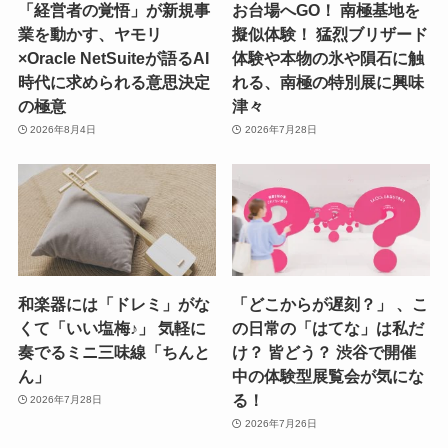
「経営者の覚悟」が新規事
お台場へGO！ 南極基地を
業を動かす、ヤモリ
擬似体験！ 猛烈ブリザード
×Oracle NetSuiteが語るAI
体験や本物の氷や隕石に触
時代に求められる意思決定
れる、南極の特別展に興味
の極意
津々
2026年8月4日
2026年7月28日
和楽器には「ドレミ」がな
「どこからが遅刻？」 、こ
くて「いい塩梅♪」 気軽に
の日常の「はてな」は私だ
奏でるミニ三味線「ちんと
け？ 皆どう？ 渋谷で開催
ん」
中の体験型展覧会が気にな
る！
2026年7月28日
2026年7月26日