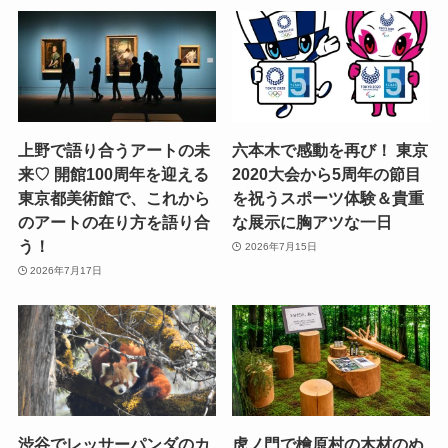
上野で語り合うアートの未
六本木で感動を再び！ 東京
来♡ 開館100周年を迎える
2020大会から5周年の節目
東京都美術館で、これから
を祝うスポーツ体験＆貴重
のアートの在り方を語り合
な展示に胸アツな一日
う！
2026年7月15日
2026年7月17日
渋谷でレッサーパンダのカ
虎ノ門で檜原村の木材のぬ