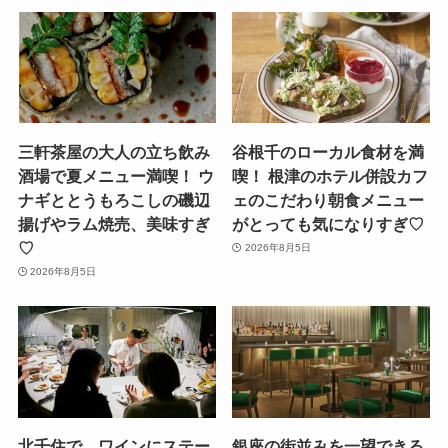
三軒茶屋の大人の立ち飲み
谷根千のローカル食材を満
酒場で夏メニュー満喫！ ウ
喫！ 根津のホテル併設カフ
ナギととうもろこしの磯辺
ェのこだわり朝食メニュー
揚げやラム焼売、美味すぎ
がとっても気になりすぎ♡
♡
2026年8月5日
2026年8月5日
北千住で、ワインにステー
銀座の街並みを一望できる