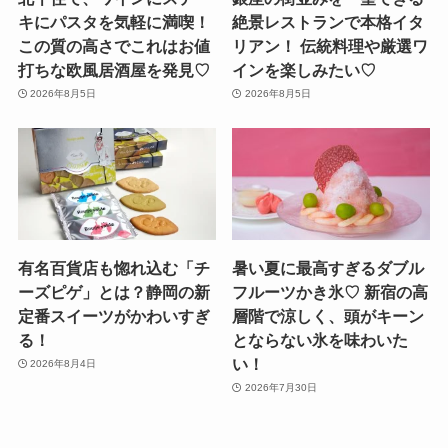
キにパスタを気軽に満喫！
絶景レストランで本格イタ
この質の高さでこれはお値
リアン！ 伝統料理や厳選ワ
打ちな欧風居酒屋を発見♡
インを楽しみたい♡
2026年8月5日
2026年8月5日
有名百貨店も惚れ込む「チ
暑い夏に最高すぎるダブル
ーズピゲ」とは？静岡の新
フルーツかき氷♡ 新宿の高
定番スイーツがかわいすぎ
層階で涼しく、頭がキーン
る！
とならない氷を味わいた
い！
2026年8月4日
2026年7月30日