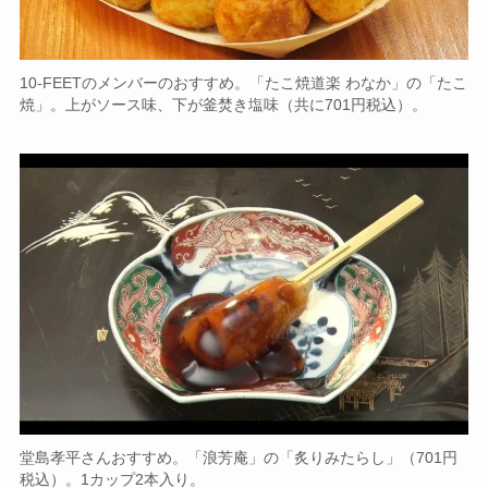
10-FEETのメンバーのおすすめ。「たこ焼道楽 わなか」の「たこ
焼」。上がソース味、下が釜焚き塩味（共に701円税込）。
堂島孝平さんおすすめ。「浪芳庵」の「炙りみたらし」（701円
税込）。1カップ2本入り。