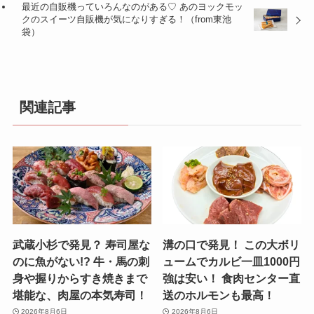
最近の自販機っていろんなのがある♡ あのヨックモッ
クのスイーツ自販機が気になりすぎる！（from東池
袋）
関連記事
武蔵小杉で発見？ 寿司屋な
溝の口で発見！ この大ボリ
のに魚がない!? 牛・馬の刺
ュームでカルビ一皿1000円
身や握りからすき焼きまで
強は安い！ 食肉センター直
堪能な、肉屋の本気寿司！
送のホルモンも最高！
2026年8月6日
2026年8月6日