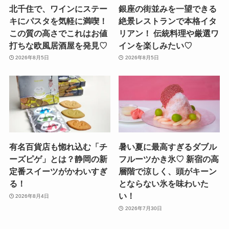
北千住で、ワインにステー
銀座の街並みを一望できる
キにパスタを気軽に満喫！
絶景レストランで本格イタ
この質の高さでこれはお値
リアン！ 伝統料理や厳選ワ
打ちな欧風居酒屋を発見♡
インを楽しみたい♡
2026年8月5日
2026年8月5日
有名百貨店も惚れ込む「チ
暑い夏に最高すぎるダブル
ーズピゲ」とは？静岡の新
フルーツかき氷♡ 新宿の高
定番スイーツがかわいすぎ
層階で涼しく、頭がキーン
る！
とならない氷を味わいた
い！
2026年8月4日
2026年7月30日