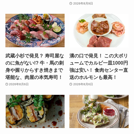
2026年8月9日
武蔵小杉で発見？ 寿司屋な
溝の口で発見！ この大ボリ
のに魚がない!? 牛・馬の刺
ュームでカルビ一皿1000円
身や握りからすき焼きまで
強は安い！ 食肉センター直
堪能な、肉屋の本気寿司！
送のホルモンも最高！
2026年8月6日
2026年8月6日