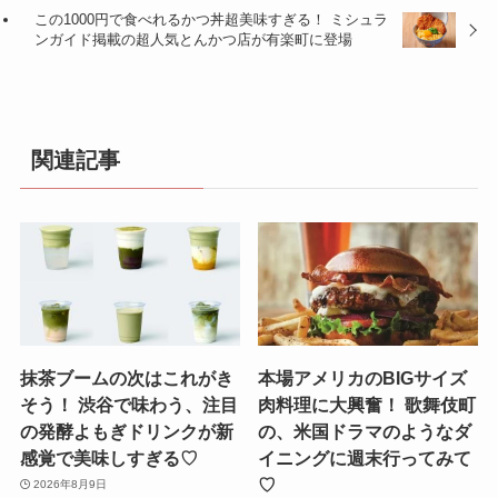
この1000円で食べれるかつ丼超美味すぎる！ ミシュラ
ンガイド掲載の超人気とんかつ店が有楽町に登場
関連記事
抹茶ブームの次はこれがき
本場アメリカのBIGサイズ
そう！ 渋谷で味わう、注目
肉料理に大興奮！ 歌舞伎町
の発酵よもぎドリンクが新
の、米国ドラマのようなダ
感覚で美味しすぎる♡
イニングに週末行ってみて
♡
2026年8月9日