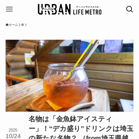
ホーム
食
名物は「金魚鉢アイスティ
ー」！“デカ盛り”ドリンクは埼玉
2025
10/24
の新たな名物？ （from埼玉県越