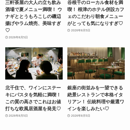
三軒茶屋の大人の立ち飲み
谷根千のローカル食材を満
酒場で夏メニュー満喫！ ウ
喫！ 根津のホテル併設カフ
ナギととうもろこしの磯辺
ェのこだわり朝食メニュー
揚げやラム焼売、美味すぎ
がとっても気になりすぎ♡
♡
2026年8月5日
2026年8月5日
北千住で、ワインにステー
銀座の街並みを一望できる
キにパスタを気軽に満喫！
絶景レストランで本格イタ
この質の高さでこれはお値
リアン！ 伝統料理や厳選ワ
打ちな欧風居酒屋を発見♡
インを楽しみたい♡
2026年8月5日
2026年8月5日