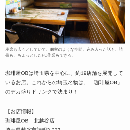
座席も広々としていて、個室のような空間。込み入った話も、読
書も、ちょっとしたPC作業もできる。
珈琲屋OBは埼玉県を中心に、約19店舗を展開して
いるお店。これからの埼玉名物は、「珈琲屋OB」
のデカ盛りドリンクで決まり！
【お店情報】
珈琲屋OB 北越谷店
埼玉県越谷市神明2-227