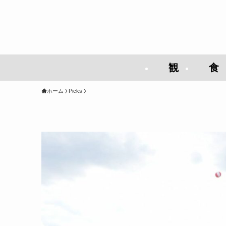
観
食
ホーム
Picks