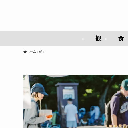
観
食
ホーム
買