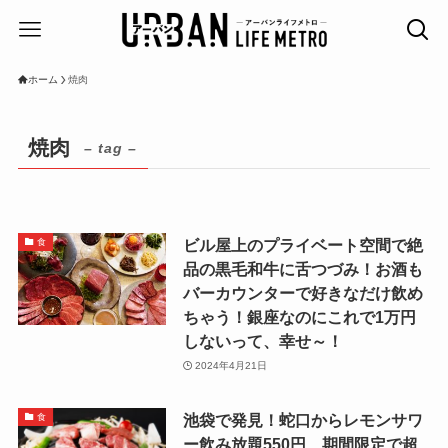
ホーム
焼肉
焼肉
– tag –
ビル屋上のプライベート空間で絶
食
品の黒毛和牛に舌つづみ！お酒も
バーカウンターで好きなだけ飲め
ちゃう！銀座なのにこれで1万円
しないって、幸せ～！
2024年4月21日
池袋で発見！蛇口からレモンサワ
食
ー飲み放題550円、期間限定で超