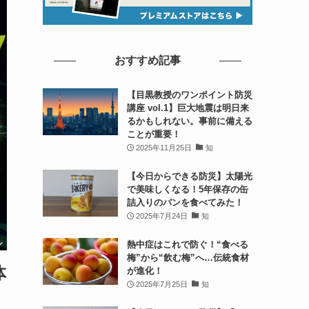
おすすめ記事
【目黒教授のワンポイント防災
講座 vol.1】巨大地震は明日来
るかもしれない。事前に備える
ことが重要！
2025年11月25日
知
【今日からできる防災】太陽光
で美味しくなる！5年保存の缶
詰入りのパンを食べてみた！
2025年7月24日
知
熱中症はこれで防ぐ！“食べる
梅”から“飲む梅”へ…伝統食材
体
が進化！
2025年7月25日
知