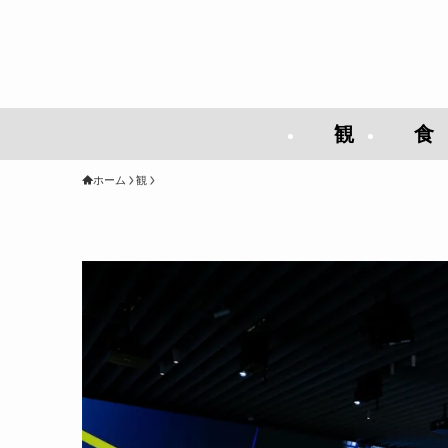
観
食
ホーム
観