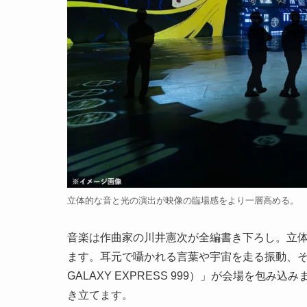
立体的な音と光の演出が映像の臨場感をより一層高める。
音楽は作曲家の川井憲次が全編書き下ろし。立
ます。耳元で囁かれる言葉や宇宙を走る振動、そ
GALAXY EXPRESS 999）」が会場を
き立てます。