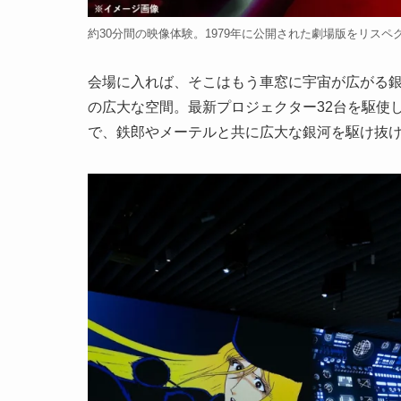
約30分間の映像体験。1979年に公開された劇場版をリス
会場に入れば、そこはもう車窓に宇宙が広がる銀
の広大な空間。最新プロジェクター32台を駆使
で、鉄郎やメーテルと共に広大な銀河を駆け抜