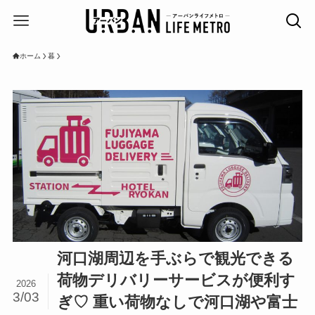
ホーム
暮
河口湖周辺を手ぶらで観光できる
荷物デリバリーサービスが便利す
2026
3/03
ぎ♡ 重い荷物なしで河口湖や富士