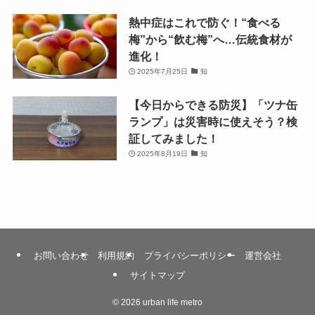
熱中症はこれで防ぐ！“食べる
梅”から“飲む梅”へ…伝統食材が
進化！
2025年7月25日
知
【今日からできる防災】「ツナ缶
ランプ」は災害時に使えそう？検
証してみました！
2025年8月19日
知
お問い合わせ
利用規約
プライバシーポリシー
運営会社
サイトマップ
©
2026 urban life metro