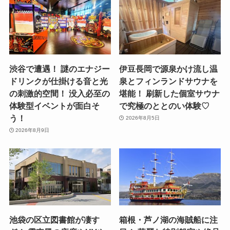
渋谷で遭遇！ 謎のエナジー
伊豆長岡で源泉かけ流し温
ドリンクが仕掛ける音と光
泉とフィンランドサウナを
の刺激的空間！ 没入必至の
堪能！ 刷新した個室サウナ
体験型イベントが面白そ
で究極のととのい体験♡
う！
2026年8月5日
2026年8月9日
池袋の区立図書館が凄す
箱根・芦ノ湖の海賊船に注