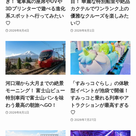
ぎ！ 電車風の座席やUVや
目！ 華麗な特別船室や絶品
3Dプリンターで遊べる進化
カクテルでワンランク上の
系スポットへ行ってみたい
優雅なクルーズを楽しみた
♡
い♡
2026年8月4日
2026年8月1日
河口湖から大月までの絶景
「すみっコぐらし」の体験
モーニング！ 富士山ビュー
型イベントが池袋で開催！
特別車両で富士山パンを味
すみっコと乗れる列車やア
わう最高の朝旅へGO！
トラクションが最高すぎる
♡
2026年8月1日
2026年7月27日