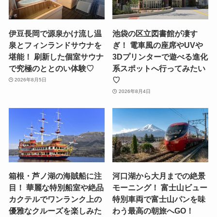
伊豆長岡で源泉かけ流し温
池袋の区立図書館が凄す
泉とフィンランドサウナを
ぎ！ 電車風の座席やUVや
堪能！ 刷新した個室サウナ
3Dプリンターで遊べる進化
で究極のととのい体験♡
系スポットへ行ってみたい
♡
2026年8月5日
2026年8月4日
箱根・芦ノ湖の海賊船に注
河口湖から大月までの絶景
目！ 華麗な特別船室や絶品
モーニング！ 富士山ビュー
カクテルでワンランク上の
特別車両で富士山パンを味
優雅なクルーズを楽しみた
わう最高の朝旅へGO！