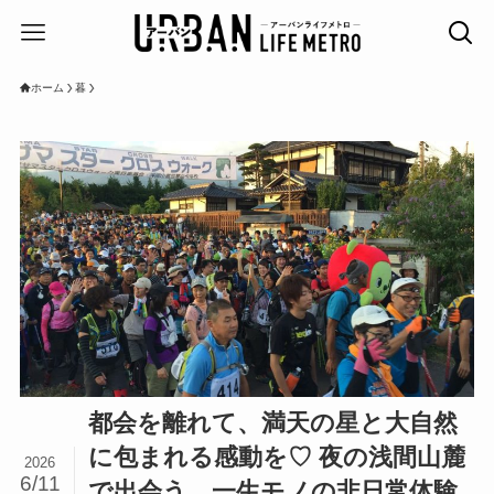
ホーム
暮
都会を離れて、満天の星と大自然
に包まれる感動を♡ 夜の浅間山麓
2026
6/11
で出会う、一生モノの非日常体験