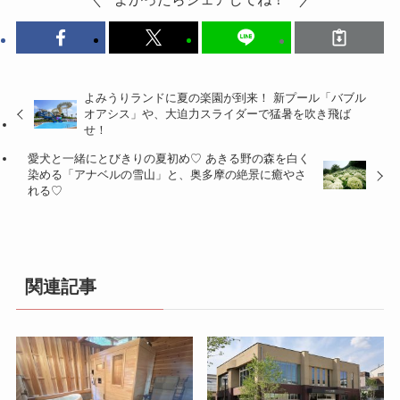
よみうりランドに夏の楽園が到来！ 新プール「バブル
オアシス」や、大迫力スライダーで猛暑を吹き飛ば
せ！
愛犬と一緒にとびきりの夏初め♡ あきる野の森を白く
染める「アナベルの雪山」と、奥多摩の絶景に癒やさ
れる♡
関連記事