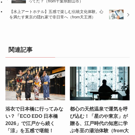
ってた？（from千葉県館山市）
【水上アートホテル】五感で楽しむ伝統文化体験。心
を満たす東京の隠れ家で非日常へ（from天王洲）
関連記事
浴衣で日本橋に行ってみな
都心の天然温泉で運気を呼
い？「ECO EDO 日本橋
び込む！「星のや東京」が
2026」で江戸から続く
贈る、江戸時代の知恵に学
「涼」を五感で堪能！
ぶ冬至の湯治体験（from大