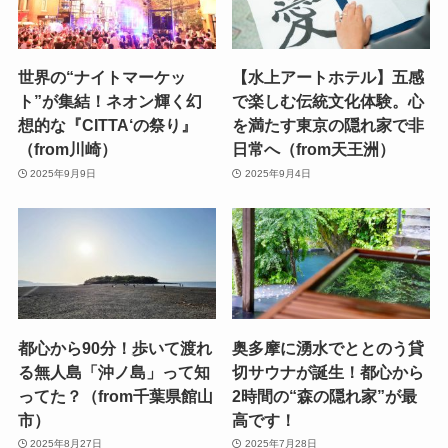
世界の“ナイトマーケッ
【水上アートホテル】五感
ト”が集結！ネオン輝く幻
で楽しむ伝統文化体験。心
想的な『CITTA‘の祭り』
を満たす東京の隠れ家で非
（from川崎）
日常へ（from天王洲）
2025年9月9日
2025年9月4日
都心から90分！歩いて渡れ
奥多摩に湧水でととのう貸
る無人島「沖ノ島」って知
切サウナが誕生！都心から
ってた？（from千葉県館山
2時間の“森の隠れ家”が最
市）
高です！
2025年8月27日
2025年7月28日