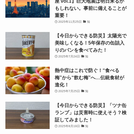
座 vol.1】巨大地震は明日来るか
もしれない。事前に備えることが
重要！
2025年11月25日
知
【今日からできる防災】太陽光で
美味しくなる！5年保存の缶詰入
りのパンを食べてみた！
2025年7月24日
知
熱中症はこれで防ぐ！“食べる
梅”から“飲む梅”へ…伝統食材が
進化！
2025年7月25日
知
【今日からできる防災】「ツナ缶
ランプ」は災害時に使えそう？検
証してみました！
2025年8月19日
知