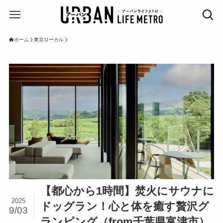
ホーム
東京ローカル
【都心から1時間】焚火にサウナに
2025
ドッグラン！心と体を癒す贅沢グ
9/03
ランピング（from千葉県富津市）