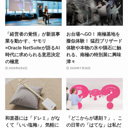
「経営者の覚悟」が新規事
お台場へGO！ 南極基地を
業を動かす、ヤモリ
擬似体験！ 猛烈ブリザード
×Oracle NetSuiteが語るAI
体験や本物の氷や隕石に触
時代に求められる意思決定
れる、南極の特別展に興味
の極意
津々
2026年8月4日
2026年7月28日
和楽器には「ドレミ」がな
「どこからが遅刻？」 、こ
くて「いい塩梅♪」 気軽に
の日常の「はてな」は私だ