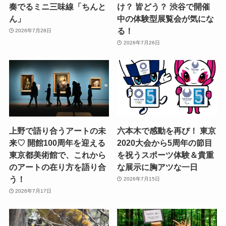
奏でるミニ三味線「ちんと
け？ 皆どう？ 渋谷で開催
ん」
中の体験型展覧会が気にな
る！
2026年7月28日
2026年7月26日
上野で語り合うアートの未
六本木で感動を再び！ 東京
来♡ 開館100周年を迎える
2020大会から5周年の節目
東京都美術館で、これから
を祝うスポーツ体験＆貴重
のアートの在り方を語り合
な展示に胸アツな一日
う！
2026年7月15日
2026年7月17日