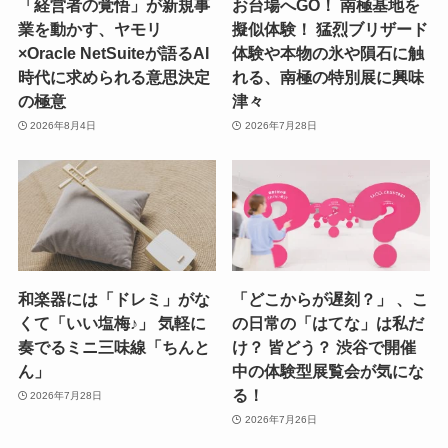
「経営者の覚悟」が新規事
お台場へGO！ 南極基地を
業を動かす、ヤモリ
擬似体験！ 猛烈ブリザード
×Oracle NetSuiteが語るAI
体験や本物の氷や隕石に触
時代に求められる意思決定
れる、南極の特別展に興味
の極意
津々
2026年8月4日
2026年7月28日
和楽器には「ドレミ」がな
「どこからが遅刻？」 、こ
くて「いい塩梅♪」 気軽に
の日常の「はてな」は私だ
奏でるミニ三味線「ちんと
け？ 皆どう？ 渋谷で開催
ん」
中の体験型展覧会が気にな
る！
2026年7月28日
2026年7月26日