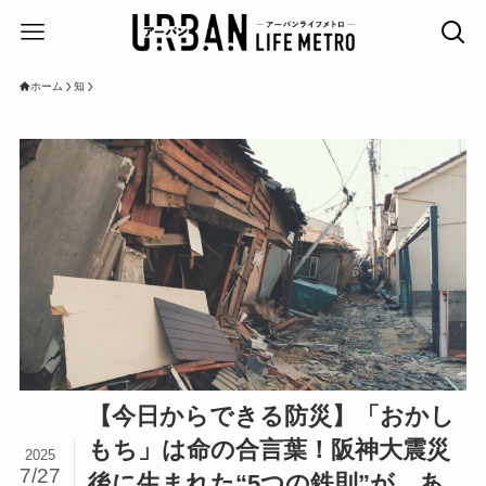
ホーム
知
【今日からできる防災】「おかし
もち」は命の合言葉！阪神大震災
2025
7/27
後に生まれた“5つの鉄則”が、あ