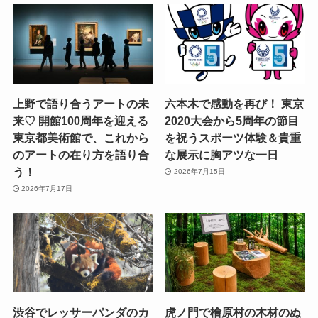
上野で語り合うアートの未
六本木で感動を再び！ 東京
来♡ 開館100周年を迎える
2020大会から5周年の節目
東京都美術館で、これから
を祝うスポーツ体験＆貴重
のアートの在り方を語り合
な展示に胸アツな一日
う！
2026年7月15日
2026年7月17日
渋谷でレッサーパンダのカ
虎ノ門で檜原村の木材のぬ