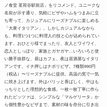
ノ食堂 茗荷谷駅前店」をリコメンド。ユニークな
名前が示す通り、気軽にピザやハムをつまみに立
ち寄って、カジュアルにリーズナブルに楽しめる
「大衆イタリアン」。しかしカジュアルなから
も、料理1つ1つに料理人の技と心が込められてい
ます。おひとり様でまったり、友人とワイワイ、
恋人としっぽり、家族とガヤガヤ…いろいろと使
い勝手抜群な、昼はカフェ、夜は居酒屋なイタリ
アンです。イチ押しはナポリピザ。7種類990円
（税込）〜リーズナブルに提供。高温の窯で一気
に焼き上げます。外はパリッと香ばしく、中はも
っちりとした理想的な食感。一枚一枚丁寧に作ら
れたピッツァは、シンプルな「マルゲリータ」か
ら個性豊かなピザまで、素材の味を存分に引き出