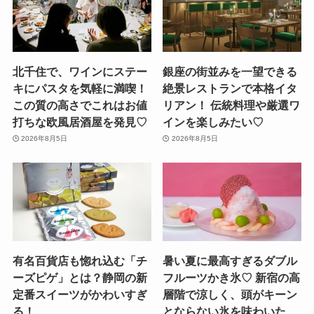
北千住で、ワインにステー
銀座の街並みを一望できる
キにパスタを気軽に満喫！
絶景レストランで本格イタ
この質の高さでこれはお値
リアン！ 伝統料理や厳選ワ
打ちな欧風居酒屋を発見♡
インを楽しみたい♡
2026年8月5日
2026年8月5日
有名百貨店も惚れ込む「チ
暑い夏に最高すぎるダブル
ーズピゲ」とは？静岡の新
フルーツかき氷♡ 新宿の高
定番スイーツがかわいすぎ
層階で涼しく、頭がキーン
る！
とならない氷を味わいた