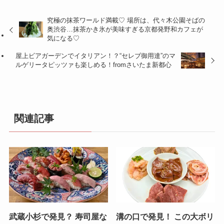
究極の抹茶ワールド満載♡ 場所は、代々木公園そばの
奥渋谷…抹茶かき氷が美味すぎる京都発野和カフェが
気になる♡
屋上ビアガーデンでイタリアン！？“セレブ御用達”のマ
ルゲリータピッツァも楽しめる！fromさいたま新都心
関連記事
武蔵小杉で発見？ 寿司屋な
溝の口で発見！ この大ボリ