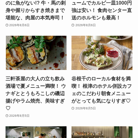
のに魚がない!? 牛・馬の刺
ュームでカルビ一皿1000円
身や握りからすき焼きまで
強は安い！ 食肉センター直
堪能な、肉屋の本気寿司！
送のホルモンも最高！
2026年8月6日
2026年8月6日
三軒茶屋の大人の立ち飲み
谷根千のローカル食材を満
酒場で夏メニュー満喫！ ウ
喫！ 根津のホテル併設カフ
ナギととうもろこしの磯辺
ェのこだわり朝食メニュー
揚げやラム焼売、美味すぎ
がとっても気になりすぎ♡
♡
2026年8月5日
2026年8月5日