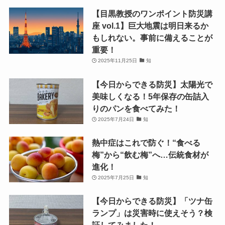
【目黒教授のワンポイント防災講
座 vol.1】巨大地震は明日来るか
もしれない。事前に備えることが
重要！
2025年11月25日
知
【今日からできる防災】太陽光で
美味しくなる！5年保存の缶詰入
りのパンを食べてみた！
2025年7月24日
知
熱中症はこれで防ぐ！“食べる
梅”から“飲む梅”へ…伝統食材が
進化！
2025年7月25日
知
【今日からできる防災】「ツナ缶
ランプ」は災害時に使えそう？検
証してみました！