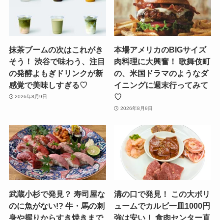
抹茶ブームの次はこれがき
本場アメリカのBIGサイズ
そう！ 渋谷で味わう、注目
肉料理に大興奮！ 歌舞伎町
の発酵よもぎドリンクが新
の、米国ドラマのようなダ
感覚で美味しすぎる♡
イニングに週末行ってみて
♡
2026年8月9日
2026年8月9日
武蔵小杉で発見？ 寿司屋な
溝の口で発見！ この大ボリ
のに魚がない!? 牛・馬の刺
ュームでカルビ一皿1000円
身や握りからすき焼きまで
強は安い！ 食肉センター直