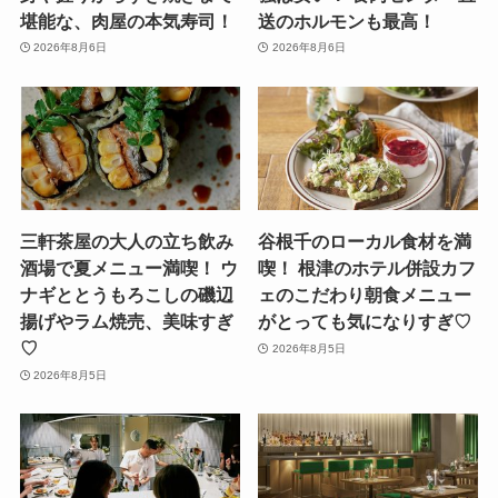
堪能な、肉屋の本気寿司！
送のホルモンも最高！
2026年8月6日
2026年8月6日
三軒茶屋の大人の立ち飲み
谷根千のローカル食材を満
酒場で夏メニュー満喫！ ウ
喫！ 根津のホテル併設カフ
ナギととうもろこしの磯辺
ェのこだわり朝食メニュー
揚げやラム焼売、美味すぎ
がとっても気になりすぎ♡
♡
2026年8月5日
2026年8月5日