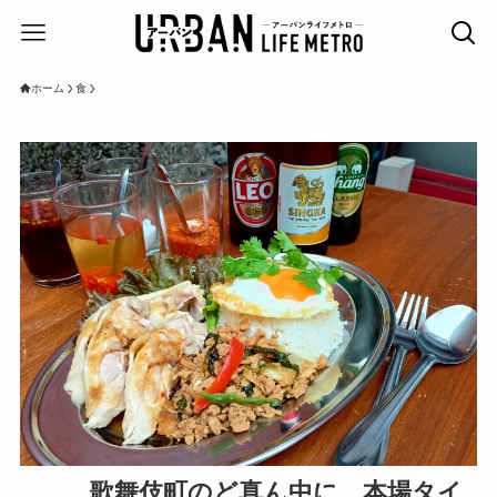
ホーム
食
歌舞伎町のど真ん中に、本場タイ