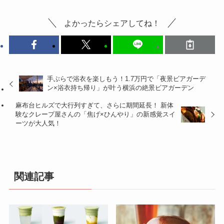
よかったらシェアしてね！
手ぶらで浴衣を楽しもう！1.7万円で「夜景ビアガーデ
ン×浴衣持ち帰り」が叶う横浜の絶景ビアガーデン
麻布台ヒルズで大行列すぎて、さらに期間延長！ 新体
験なクレープ屋さんの「焦げ×ひんやり」の新感覚スイ
ーツが大人気！
関連記事