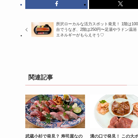
所沢ローカルな活力スポット発見！ 1階は100
台でうなぎ、2階は250円〜足湯やラドン温浴
エネルギーがもらえそう♡
関連記事
武蔵小杉で発見？ 寿司屋なの
溝の口で発見！ この大