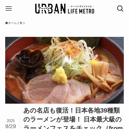
ホーム
食
あの名店も復活！日本各地39種類
のラーメンが登場！ 日本最大級の
2025
9/29
ラーメンフェスをチェック（from