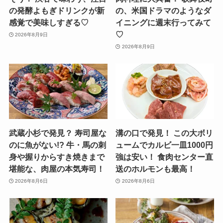
の発酵よもぎドリンクが新
の、米国ドラマのようなダ
感覚で美味しすぎる♡
イニングに週末行ってみて
♡
2026年8月9日
2026年8月9日
武蔵小杉で発見？ 寿司屋な
溝の口で発見！ この大ボリ
のに魚がない!? 牛・馬の刺
ュームでカルビ一皿1000円
身や握りからすき焼きまで
強は安い！ 食肉センター直
堪能な、肉屋の本気寿司！
送のホルモンも最高！
2026年8月6日
2026年8月6日