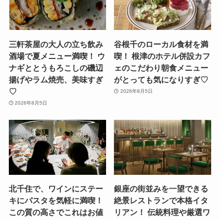
三軒茶屋の大人の立ち飲み
谷根千のローカル食材を満
酒場で夏メニュー満喫！ ウ
喫！ 根津のホテル併設カフ
ナギととうもろこしの磯辺
ェのこだわり朝食メニュー
揚げやラム焼売、美味すぎ
がとっても気になりすぎ♡
♡
2026年8月5日
2026年8月5日
北千住で、ワインにステー
銀座の街並みを一望できる
キにパスタを気軽に満喫！
絶景レストランで本格イタ
この質の高さでこれはお値
リアン！ 伝統料理や厳選ワ