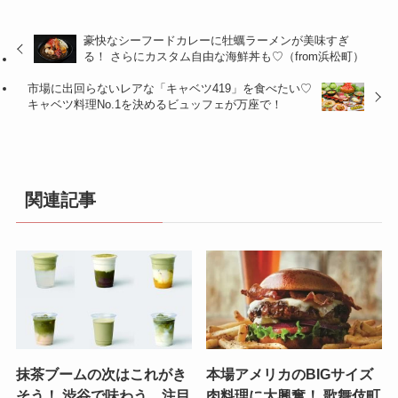
豪快なシーフードカレーに牡蠣ラーメンが美味すぎ
る！ さらにカスタム自由な海鮮丼も♡（from浜松町）
市場に出回らないレアな「キャベツ419」を食べたい♡
キャベツ料理No.1を決めるビュッフェが万座で！
関連記事
抹茶ブームの次はこれがき
本場アメリカのBIGサイズ
そう！ 渋谷で味わう、注目
肉料理に大興奮！ 歌舞伎町