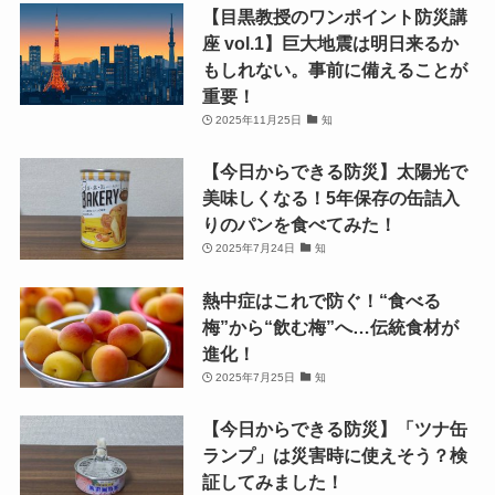
【目黒教授のワンポイント防災講
座 vol.1】巨大地震は明日来るか
もしれない。事前に備えることが
重要！
2025年11月25日
知
【今日からできる防災】太陽光で
美味しくなる！5年保存の缶詰入
りのパンを食べてみた！
2025年7月24日
知
熱中症はこれで防ぐ！“食べる
梅”から“飲む梅”へ…伝統食材が
進化！
2025年7月25日
知
【今日からできる防災】「ツナ缶
ランプ」は災害時に使えそう？検
証してみました！