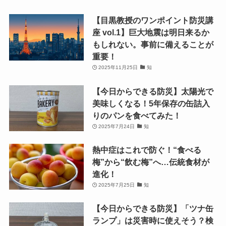
【目黒教授のワンポイント防災講
座 vol.1】巨大地震は明日来るか
もしれない。事前に備えることが
重要！
2025年11月25日
知
【今日からできる防災】太陽光で
美味しくなる！5年保存の缶詰入
りのパンを食べてみた！
2025年7月24日
知
熱中症はこれで防ぐ！“食べる
梅”から“飲む梅”へ…伝統食材が
進化！
2025年7月25日
知
【今日からできる防災】「ツナ缶
ランプ」は災害時に使えそう？検