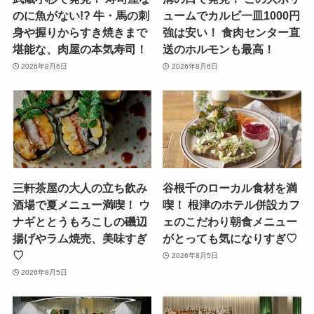
のに魚がない!? 牛・馬の刺
ュームでカルビ一皿1000円
身や握りからすき焼きまで
強は安い！ 食肉センター直
堪能な、肉屋の本気寿司！
送のホルモンも最高！
2026年8月6日
2026年8月6日
三軒茶屋の大人の立ち飲み
谷根千のローカル食材を満
酒場で夏メニュー満喫！ ウ
喫！ 根津のホテル併設カフ
ナギととうもろこしの磯辺
ェのこだわり朝食メニュー
揚げやラム焼売、美味すぎ
がとっても気になりすぎ♡
♡
2026年8月5日
2026年8月5日