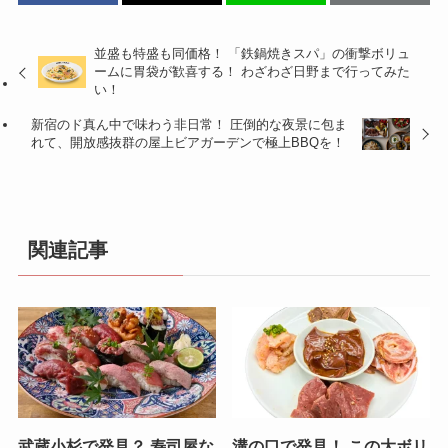
並盛も特盛も同価格！ 「鉄鍋焼きスパ」の衝撃ボリュ
ームに胃袋が歓喜する！ わざわざ日野まで行ってみた
い！
新宿のド真ん中で味わう非日常！ 圧倒的な夜景に包ま
れて、開放感抜群の屋上ビアガーデンで極上BBQを！
関連記事
武蔵小杉で発見？ 寿司屋な
溝の口で発見！ この大ボリ