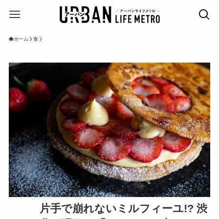
ホーム
食
片手で崩れないミルフィーユ!? 渋