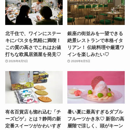
北千住で、ワインにステー
銀座の街並みを一望できる
キにパスタを気軽に満喫！
絶景レストランで本格イタ
この質の高さでこれはお値
リアン！ 伝統料理や厳選ワ
打ちな欧風居酒屋を発見♡
インを楽しみたい♡
2026年8月5日
2026年8月5日
有名百貨店も惚れ込む「チ
暑い夏に最高すぎるダブル
ーズピゲ」とは？静岡の新
フルーツかき氷♡ 新宿の高
定番スイーツがかわいすぎ
層階で涼しく、頭がキーン