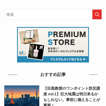
設に注目！ 明るさや色合い
最高すぎ♡ 大人のちょいリ
を自由調整できる空間で白
ッチなカラオケ店が気にな
熱バトル♡
る！
2026年7月20日
2026年7月20日