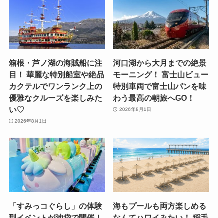
堪能！ 刷新した個室サウナ
3Dプリンターで遊べる進化
で究極のととのい体験♡
系スポットへ行ってみたい
♡
2026年8月5日
2026年8月4日
箱根・芦ノ湖の海賊船に注
河口湖から大月までの絶景
目！ 華麗な特別船室や絶品
モーニング！ 富士山ビュー
カクテルでワンランク上の
特別車両で富士山パンを味
優雅なクルーズを楽しみた
わう最高の朝旅へGO！
い♡
2026年8月1日
2026年8月1日