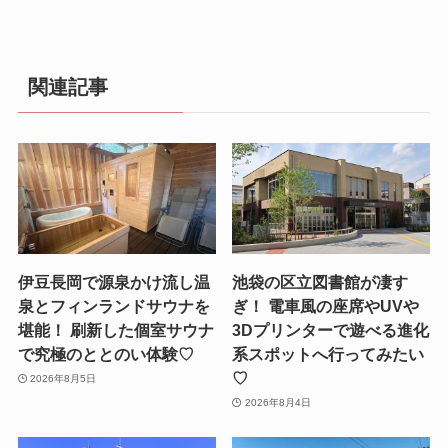
新しい出会いもある⁉ サウナ、コワーキング、カフェ
が合体！ ととのって、ひらめいて、つながりたい
♡（from高田馬場）
恐竜好きな子供は大喜び！ 「よみうりランド」に恐竜
の2アトラクションが新たに登場！ 家族で恐竜の世界
に没入したい♡
関連記事
伊豆長岡で源泉かけ流し温
池袋の区立図書館が凄す
泉とフィンランドサウナを
ぎ！ 電車風の座席やUVや