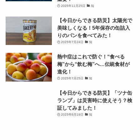
おすすめ記事
【目黒教授のワンポイント防災講
座 vol.1】巨大地震は明日来るか
もしれない。事前に備えることが
重要！
2025年11月25日
知
【今日からできる防災】太陽光で
美味しくなる！5年保存の缶詰入
りのパンを食べてみた！
2025年7月24日
知
熱中症はこれで防ぐ！“食べる
梅”から“飲む梅”へ…伝統食材が
進化！
2025年7月25日
知
【今日からできる防災】「ツナ缶