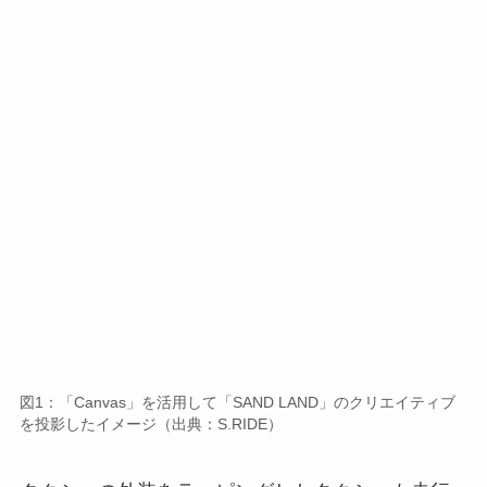
図1：「Canvas」を活用して「SAND LAND」のクリエイティブ
を投影したイメージ（出典：S.RIDE）
タクシーの外装をラッピングしたタクシーも走行
します。「SAND LAND」に登場する「ベルゼブ
ブ」と「シーフ」というキャラクターをラッピン
グしたタクシーを2台導入します。