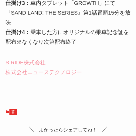
S.RIDE株式会社
株式会社ニューステクノロジー
暮
よかったらシェアしてね！
レトロな時間旅行へ！生まれ変わった駒込の「都電と
ふれあう公園」―都電愛を感じる本気のリニューアル
ここは最新家具の博物館!? おしゃれエリア青山の高
級家具店「MAARKET トーキョー」が夢がいっぱいだ
った