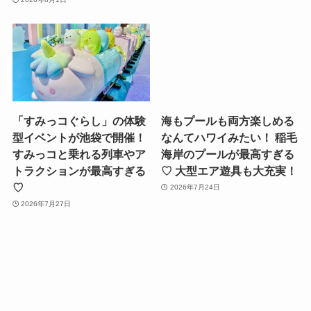
型イベントが池袋で開催！
なんてハワイみたい！ 稲毛
すみっコと乗れる列車やア
海岸のプールが最高すぎる
トラクションが最高すぎる
♡ 大型エア遊具も大充実！
♡
2026年7月24日
2026年7月27日
サバゲーファンなら、橋本
銀座からちょっと離れて京
のインドア型のサバゲー施
橋まで！ 音響から料理まで
設に注目！ 明るさや色合い
最高すぎ♡ 大人のちょいリ
を自由調整できる空間で白
ッチなカラオケ店が気にな
熱バトル♡
る！
2026年7月20日
2026年7月20日