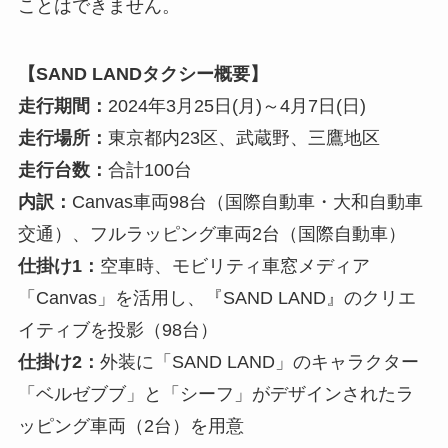
内訳：
Canvas車両98台（国際自動車・大和自動車
交通）、フルラッピング車両2台（国際自動車）
仕掛け1：
空車時、モビリティ車窓メディア
「Canvas」を活用し、『SAND LAND』のクリエ
イティブを投影（98台）
仕掛け2：
外装に「SAND LAND」のキャラクター
「ベルゼブブ」と「シーフ」がデザインされたラ
ッピング車両（2台）を用意
仕掛け3：
車内タブレット「GROWTH」にて
『SAND LAND: THE SERIES』第1話冒頭15分を放
映
仕掛け4：
乗車した方にオリジナルの乗車記念証を
配布※なくなり次第配布終了