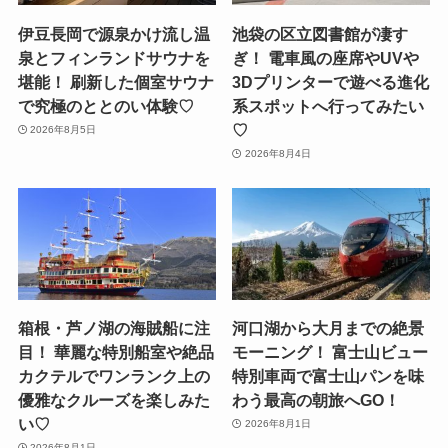
箱根・芦ノ湖の海賊船に注
河口湖から大月までの絶景
目！ 華麗な特別船室や絶品
モーニング！ 富士山ビュー
カクテルでワンランク上の
特別車両で富士山パンを味
優雅なクルーズを楽しみた
わう最高の朝旅へGO！
い♡
2026年8月1日
2026年8月1日
「すみっコぐらし」の体験
海もプールも両方楽しめる