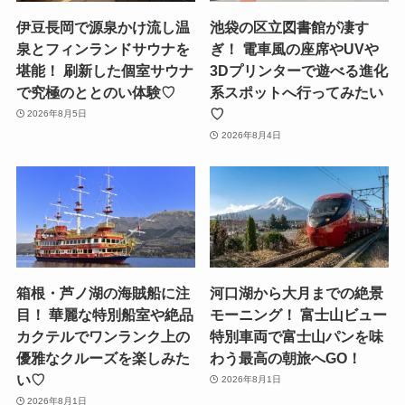
伊豆長岡で源泉かけ流し温
池袋の区立図書館が凄す
泉とフィンランドサウナを
ぎ！ 電車風の座席やUVや
堪能！ 刷新した個室サウナ
3Dプリンターで遊べる進化
で究極のととのい体験♡
系スポットへ行ってみたい
♡
2026年8月5日
2026年8月4日
箱根・芦ノ湖の海賊船に注
河口湖から大月までの絶景
目！ 華麗な特別船室や絶品
モーニング！ 富士山ビュー
カクテルでワンランク上の
特別車両で富士山パンを味
優雅なクルーズを楽しみた
わう最高の朝旅へGO！
い♡
2026年8月1日
2026年8月1日