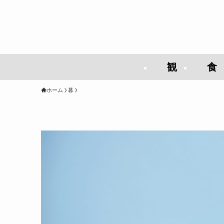
観
食
ホーム
暮