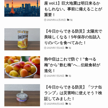
座 vol.1】巨大地震は明日来るか
もしれない。事前に備えることが
重要！
2025年11月25日
知
【今日からできる防災】太陽光で
美味しくなる！5年保存の缶詰入
りのパンを食べてみた！
2025年7月24日
知
熱中症はこれで防ぐ！“食べる
梅”から“飲む梅”へ…伝統食材が
進化！
2025年7月25日
知
【今日からできる防災】「ツナ缶
ランプ」は災害時に使えそう？検
証してみました！
2025年8月19日
知