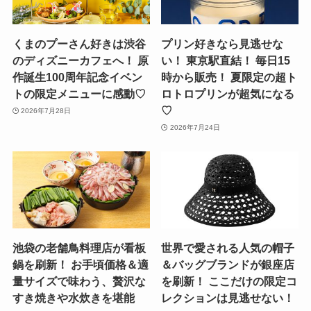
くまのプーさん好きは渋谷
プリン好きなら見逃せな
のディズニーカフェへ！ 原
い！ 東京駅直結！ 毎日15
作誕生100周年記念イベン
時から販売！ 夏限定の超ト
トの限定メニューに感動♡
ロトロプリンが超気になる
♡
2026年7月28日
2026年7月24日
池袋の老舗鳥料理店が看板
世界で愛される人気の帽子
鍋を刷新！ お手頃価格＆適
＆バッグブランドが銀座店
量サイズで味わう、贅沢な
を刷新！ ここだけの限定コ
すき焼きや水炊きを堪能
レクションは見逃せない！