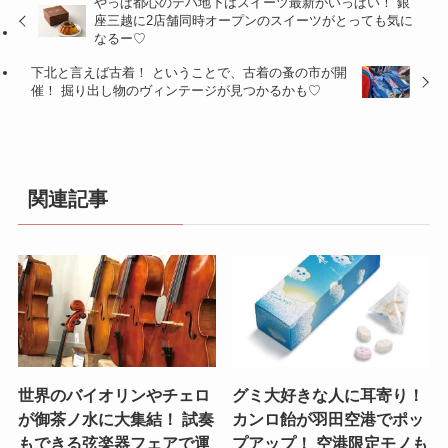
やっぱ都心のデパ地下はスイーツ最新がいっぱい！ 銀
座三越に2店舗同時オープンのスイーツがとっても気に
なるー♡
下北と言えば古着！ ということで、古着の蚤の市が開
催！ 掘り出し物のヴィンテージが見つかるかも♡
関連記事
世界のバイオリンやチェロ
グミ大好きな人に耳寄り！
が御茶ノ水に大集結！ 試奏
カンロ飴が羽田空港でポッ
もできる弦楽器フェアで運
プアップ！ 空港限定モノも