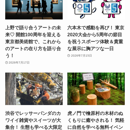
上野で語り合うアートの未
六本木で感動を再び！ 東京
来♡ 開館100周年を迎える
2020大会から5周年の節目
東京都美術館で、これから
を祝うスポーツ体験＆貴重
のアートの在り方を語り合
な展示に胸アツな一日
う！
2026年7月15日
2026年7月17日
渋谷でレッサーパンダのカ
虎ノ門で檜原村の木材のぬ
ワイイ雑貨やスイーツが大
くもりに癒やされる！ 気軽
集合！ 生態も学べる大限定
に自然を学べる無料イベン