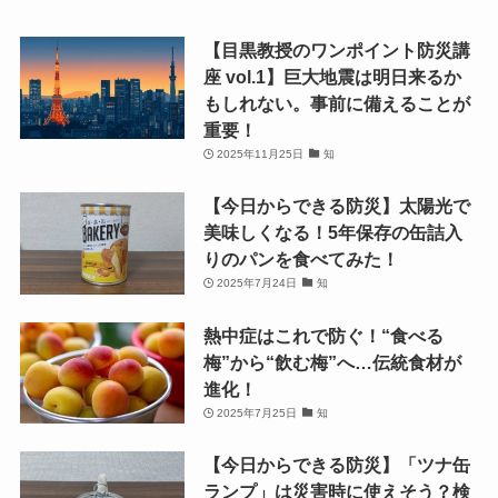
【目黒教授のワンポイント防災講
座 vol.1】巨大地震は明日来るか
もしれない。事前に備えることが
重要！
2025年11月25日
知
【今日からできる防災】太陽光で
美味しくなる！5年保存の缶詰入
りのパンを食べてみた！
2025年7月24日
知
熱中症はこれで防ぐ！“食べる
梅”から“飲む梅”へ…伝統食材が
進化！
2025年7月25日
知
【今日からできる防災】「ツナ缶
ランプ」は災害時に使えそう？検