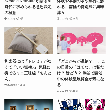
×Oracle NetSuiteが語るAI
体験や本物の氷や隕石に触
時代に求められる意思決定
れる、南極の特別展に興味
の極意
津々
2026年8月4日
2026年7月28日
和楽器には「ドレミ」がな
「どこからが遅刻？」 、こ
くて「いい塩梅♪」 気軽に
の日常の「はてな」は私だ
奏でるミニ三味線「ちんと
け？ 皆どう？ 渋谷で開催
ん」
中の体験型展覧会が気にな
る！
2026年7月28日
2026年7月26日