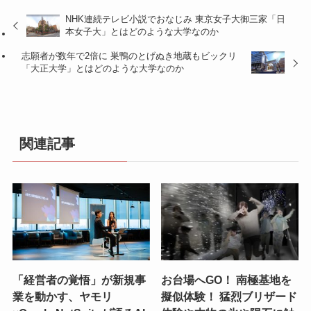
NHK連続テレビ小説でおなじみ 東京女子大御三家「日
本女子大」とはどのような大学なのか
志願者が数年で2倍に 巣鴨のとげぬき地蔵もビックリ
「大正大学」とはどのような大学なのか
関連記事
「経営者の覚悟」が新規事
お台場へGO！ 南極基地を
業を動かす、ヤモリ
擬似体験！ 猛烈ブリザード