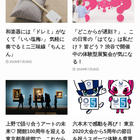
和楽器には「ドレミ」がな
「どこからが遅刻？」 、こ
くて「いい塩梅♪」 気軽に
の日常の「はてな」は私だ
奏でるミニ三味線「ちんと
け？ 皆どう？ 渋谷で開催
ん」
中の体験型展覧会が気にな
る！
2026年7月28日
2026年7月26日
上野で語り合うアートの未
六本木で感動を再び！ 東京
来♡ 開館100周年を迎える
2020大会から5周年の節目
東京都美術館で、これから
を祝うスポーツ体験＆貴重