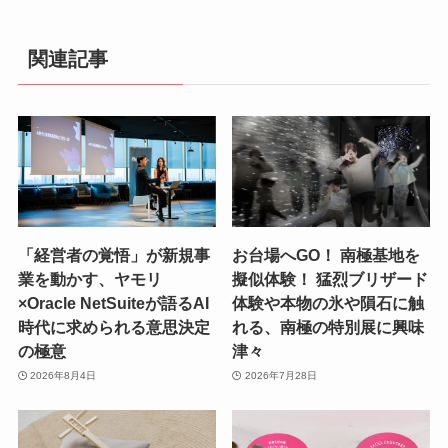
関連記事
「経営者の覚悟」が新規事
お台場へGO！ 南極基地を
業を動かす、ヤモリ
擬似体験！ 猛烈ブリザード
×Oracle NetSuiteが語るAI
体験や本物の氷や隕石に触
時代に求められる意思決定
れる、南極の特別展に興味
の極意
津々
2026年8月4日
2026年7月28日