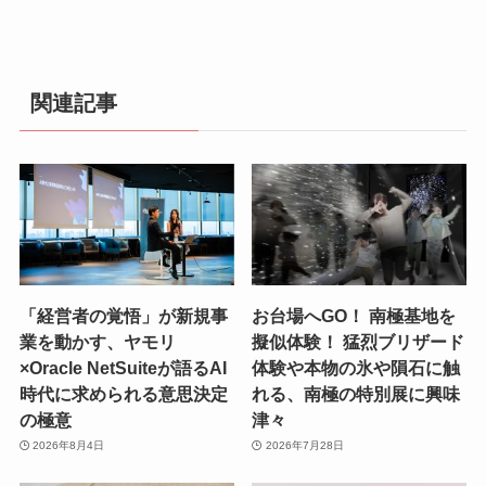
関連記事
「経営者の覚悟」が新規事
お台場へGO！ 南極基地を
業を動かす、ヤモリ
擬似体験！ 猛烈ブリザード
×Oracle NetSuiteが語るAI
体験や本物の氷や隕石に触
時代に求められる意思決定
れる、南極の特別展に興味
の極意
津々
2026年8月4日
2026年7月28日