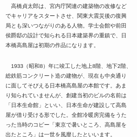
高橋貞太郎は、宮内庁関連の建築物の改修など
でキャリアをスタートさせ、関東大震災後の復興
局とも深いつながりのある人物。学士会館や前田
侯爵邸の設計で知られる日本建築界の重鎮で、日
本橋高島屋は初期の作品になります。
1933（昭和8）年に竣工した地上8階、地下2階、
総鉄筋コンクリート造の建物が、現在も中央通り
に面してそびえる日本橋高島屋の本館です。あま
り知られていませんが、創建当初のビルの名前は
「日本生命館」といい、日本生命が建設して高島
屋が借り受ける形でした。全館冷暖房完備をうた
った当時のコピー「東京で暑いところ、高島屋を
出たところ」は一世を風靡したといいます。