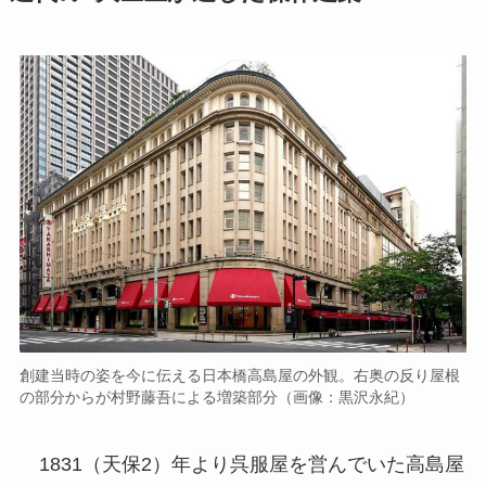
創建当時の姿を今に伝える日本橋高島屋の外観。右奥の反り屋根
の部分からが村野藤吾による増築部分（画像：黒沢永紀）
1831（天保2）年より呉服屋を営んでいた高島屋