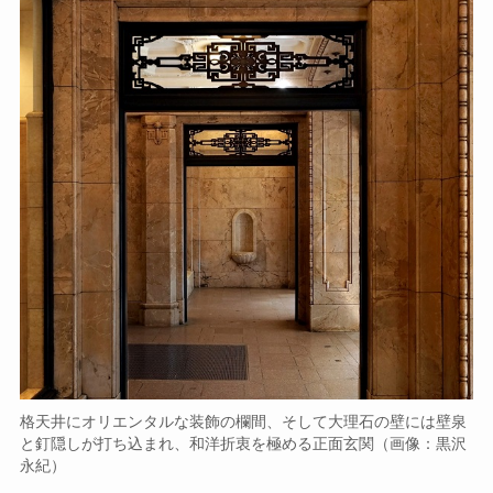
格天井にオリエンタルな装飾の欄間、そして大理石の壁には壁泉
と釘隠しが打ち込まれ、和洋折衷を極める正面玄関（画像：黒沢
永紀）