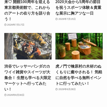
来♡ 開館100周年を迎える
2020大会から5周年の節目
東京都美術館で、これから
を祝うスポーツ体験＆貴重
のアートの在り方を語り合
な展示に胸アツな一日
う！
2026年7月15日
2026年7月17日
渋谷でレッサーパンダのカ
虎ノ門で檜原村の木材のぬ
ワイイ雑貨やスイーツが大
くもりに癒やされる！ 気軽
集合！ 生態も学べる大限定
に自然を学べる無料イベン
マーケットへ行ってみた
トに行ってみたい！
い！
2026年6月28日
2026年6月30日