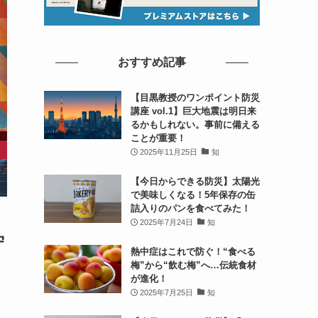
おすすめ記事
【目黒教授のワンポイント防災
講座 vol.1】巨大地震は明日来
るかもしれない。事前に備える
ことが重要！
2025年11月25日
知
【今日からできる防災】太陽光
で美味しくなる！5年保存の缶
詰入りのパンを食べてみた！
」
2025年7月24日
知
守
熱中症はこれで防ぐ！“食べる
梅”から“飲む梅”へ…伝統食材
が進化！
2025年7月25日
知