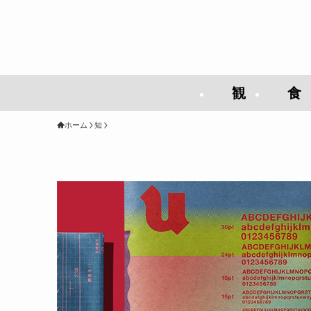
観
食
ホーム
知