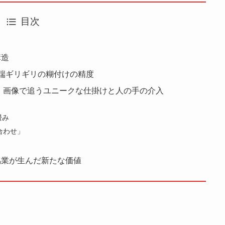
目次
構造
端ギリギリの糊付けの精度
 画像で追うユニークな仕掛けと人の手の介入
畳み
合わせ」
協業が生んだ新たな価値