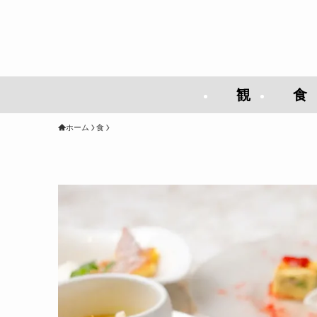
観
食
ホーム
食