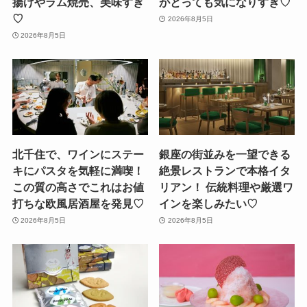
揚げやラム焼売、美味すぎ
がとっても気になりすぎ♡
♡
2026年8月5日
2026年8月5日
北千住で、ワインにステー
銀座の街並みを一望できる
キにパスタを気軽に満喫！
絶景レストランで本格イタ
この質の高さでこれはお値
リアン！ 伝統料理や厳選ワ
打ちな欧風居酒屋を発見♡
インを楽しみたい♡
2026年8月5日
2026年8月5日