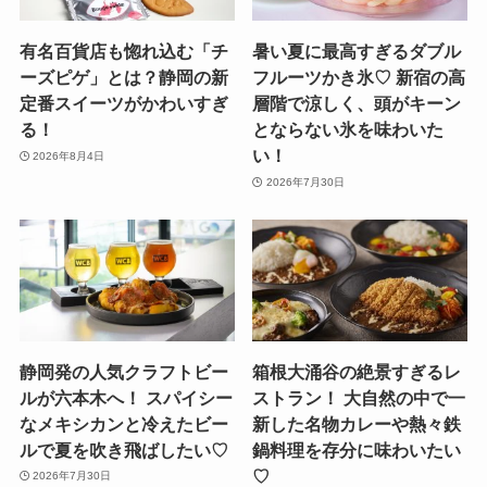
有名百貨店も惚れ込む「チ
暑い夏に最高すぎるダブル
ーズピゲ」とは？静岡の新
フルーツかき氷♡ 新宿の高
定番スイーツがかわいすぎ
層階で涼しく、頭がキーン
る！
とならない氷を味わいた
い！
2026年8月4日
2026年7月30日
静岡発の人気クラフトビー
箱根大涌谷の絶景すぎるレ
ルが六本木へ！ スパイシー
ストラン！ 大自然の中で一
なメキシカンと冷えたビー
新した名物カレーや熱々鉄
ルで夏を吹き飛ばしたい♡
鍋料理を存分に味わいたい
♡
2026年7月30日