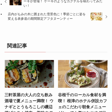
ーキが登場！ ケーキのようなカクテルを味わってみた
い！
店内がもみの木に囲まれた雪景色に！季節ごとに姿を
変える表参道の期間限定アフタヌーンティー
関連記事
三軒茶屋の大人の立ち飲み
谷根千のローカル食材を満
酒場で夏メニュー満喫！ ウ
喫！ 根津のホテル併設カフ
ナギととうもろこしの磯辺
ェのこだわり朝食メニュー