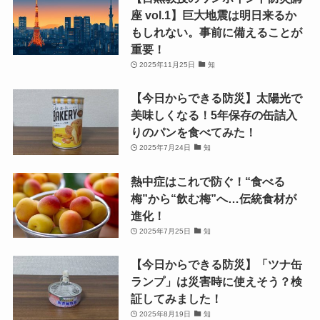
座 vol.1】巨大地震は明日来るか
もしれない。事前に備えることが
重要！
2025年11月25日
知
【今日からできる防災】太陽光で
美味しくなる！5年保存の缶詰入
りのパンを食べてみた！
2025年7月24日
知
熱中症はこれで防ぐ！“食べる
梅”から“飲む梅”へ…伝統食材が
進化！
2025年7月25日
知
【今日からできる防災】「ツナ缶
ランプ」は災害時に使えそう？検
証してみました！
2025年8月19日
知