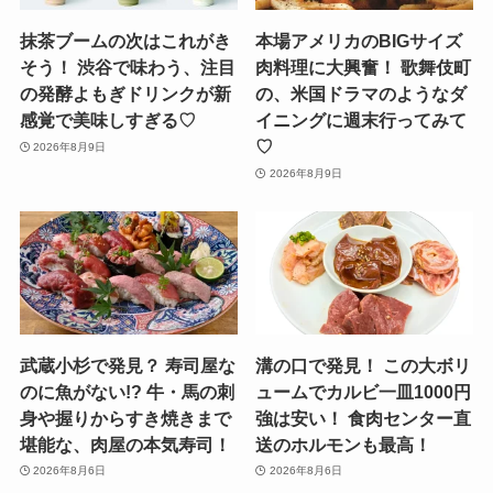
抹茶ブームの次はこれがき
本場アメリカのBIGサイズ
そう！ 渋谷で味わう、注目
肉料理に大興奮！ 歌舞伎町
の発酵よもぎドリンクが新
の、米国ドラマのようなダ
感覚で美味しすぎる♡
イニングに週末行ってみて
♡
2026年8月9日
2026年8月9日
武蔵小杉で発見？ 寿司屋な
溝の口で発見！ この大ボリ
のに魚がない!? 牛・馬の刺
ュームでカルビ一皿1000円
身や握りからすき焼きまで
強は安い！ 食肉センター直
堪能な、肉屋の本気寿司！
送のホルモンも最高！
2026年8月6日
2026年8月6日