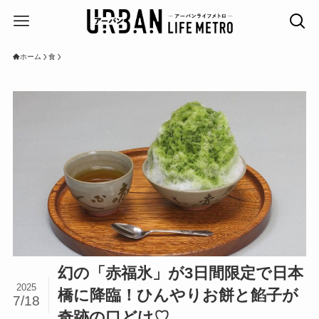
ホーム
食
幻の「赤福氷」が3日間限定で日本
2025
橋に降臨！ひんやりお餅と餡子が
7/18
奇跡の口どけ♡