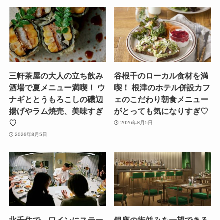
三軒茶屋の大人の立ち飲み
谷根千のローカル食材を満
酒場で夏メニュー満喫！ ウ
喫！ 根津のホテル併設カフ
ナギととうもろこしの磯辺
ェのこだわり朝食メニュー
揚げやラム焼売、美味すぎ
がとっても気になりすぎ♡
♡
2026年8月5日
2026年8月5日