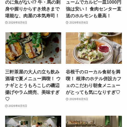
のに魚がない!? 牛・馬の刺
ュームでカルビ一皿1000円
身や握りからすき焼きまで
強は安い！ 食肉センター直
堪能な、肉屋の本気寿司！
送のホルモンも最高！
2026年8月6日
2026年8月6日
三軒茶屋の大人の立ち飲み
谷根千のローカル食材を満
酒場で夏メニュー満喫！ ウ
喫！ 根津のホテル併設カフ
ナギととうもろこしの磯辺
ェのこだわり朝食メニュー
揚げやラム焼売、美味すぎ
がとっても気になりすぎ♡
♡
2026年8月5日
2026年8月5日