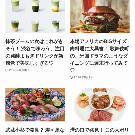
抹茶ブームの次はこれがき
本場アメリカのBIGサイズ
そう！ 渋谷で味わう、注目
肉料理に大興奮！ 歌舞伎町
の発酵よもぎドリンクが新
の、米国ドラマのようなダ
感覚で美味しすぎる♡
イニングに週末行ってみて
♡
2026年8月9日
2026年8月9日
武蔵小杉で発見？ 寿司屋な
溝の口で発見！ この大ボリ