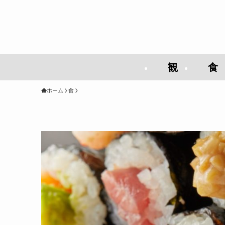
観
食
ホーム
食