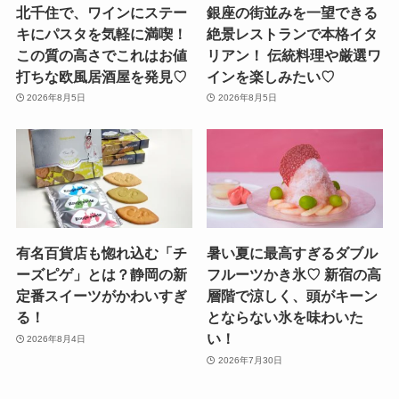
北千住で、ワインにステー
銀座の街並みを一望できる
キにパスタを気軽に満喫！
絶景レストランで本格イタ
この質の高さでこれはお値
リアン！ 伝統料理や厳選ワ
打ちな欧風居酒屋を発見♡
インを楽しみたい♡
2026年8月5日
2026年8月5日
有名百貨店も惚れ込む「チ
暑い夏に最高すぎるダブル
ーズピゲ」とは？静岡の新
フルーツかき氷♡ 新宿の高
定番スイーツがかわいすぎ
層階で涼しく、頭がキーン
る！
とならない氷を味わいた
い！
2026年8月4日
2026年7月30日