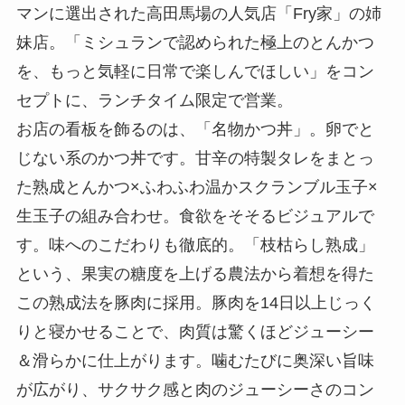
マンに選出された高田馬場の人気店「Fry家」の姉
妹店。「ミシュランで認められた極上のとんかつ
を、もっと気軽に日常で楽しんでほしい」をコン
セプトに、ランチタイム限定で営業。
お店の看板を飾るのは、「名物かつ丼」。卵でと
じない系のかつ丼です。甘辛の特製タレをまとっ
た熟成とんかつ×ふわふわ温かスクランブル玉子×
生玉子の組み合わせ。食欲をそそるビジュアルで
す。味へのこだわりも徹底的。「枝枯らし熟成」
という、果実の糖度を上げる農法から着想を得た
この熟成法を豚肉に採用。豚肉を14日以上じっく
りと寝かせることで、肉質は驚くほどジューシー
＆滑らかに仕上がります。噛むたびに奥深い旨味
が広がり、サクサク感と肉のジューシーさのコン