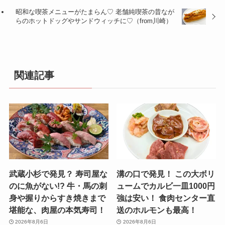
昭和な喫茶メニューがたまらん♡ 老舗純喫茶の昔なが
らのホットドッグやサンドウィッチに♡（from川崎）
関連記事
武蔵小杉で発見？ 寿司屋な
溝の口で発見！ この大ボリ
のに魚がない!? 牛・馬の刺
ュームでカルビ一皿1000円
身や握りからすき焼きまで
強は安い！ 食肉センター直
堪能な、肉屋の本気寿司！
送のホルモンも最高！
2026年8月6日
2026年8月6日