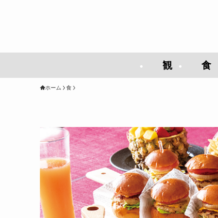
観
食
ホーム
食