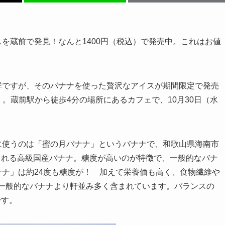
を蔵前で発見！なんと1400円（税込）で発売中。これはお値
群ですが、そのバナナを使った贅沢なアイスが期間限定で発売
NUOVE」。蔵前駅から徒歩4分の場所にあるカフェで、10月30日（水
に使うのは「蜜の月バナナ」というバナナで、和歌山県海南市
られる高級国産バナナ。糖度が高いのが特徴で、一般的なバナ
ナナ」は約24度も糖度が！ 加えて栄養価も高く、食物繊維や
一般的なバナナより軒並み多く含まれています。バランスの
です。