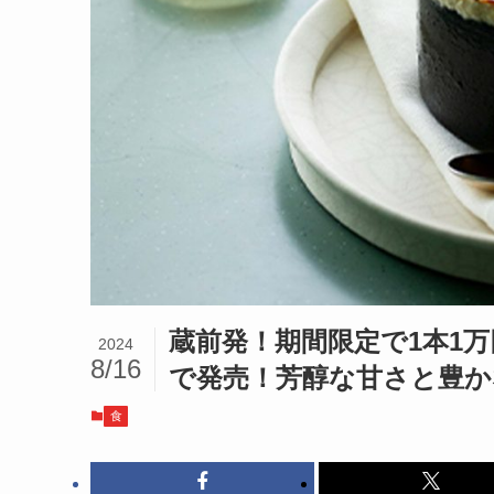
蔵前発！期間限定で1本1万
2024
8/16
で発売！芳醇な甘さと豊か
食