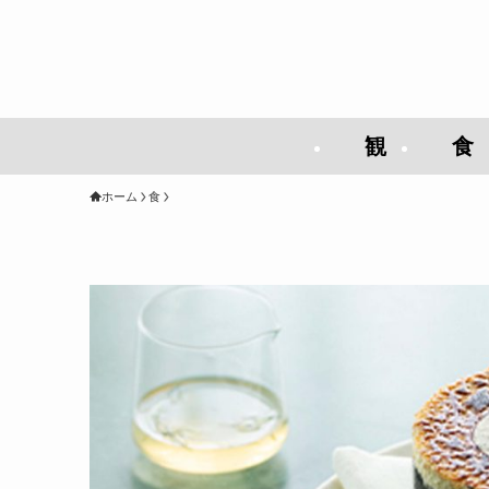
観
食
ホーム
食