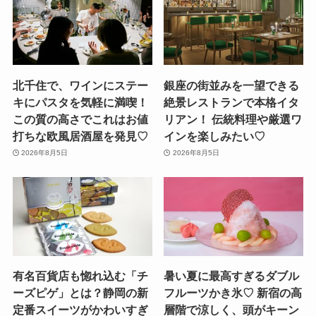
北千住で、ワインにステー
銀座の街並みを一望できる
キにパスタを気軽に満喫！
絶景レストランで本格イタ
この質の高さでこれはお値
リアン！ 伝統料理や厳選ワ
打ちな欧風居酒屋を発見♡
インを楽しみたい♡
2026年8月5日
2026年8月5日
有名百貨店も惚れ込む「チ
暑い夏に最高すぎるダブル
ーズピゲ」とは？静岡の新
フルーツかき氷♡ 新宿の高
定番スイーツがかわいすぎ
層階で涼しく、頭がキーン