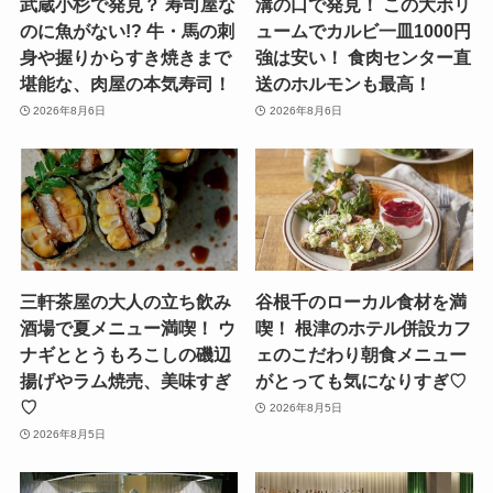
武蔵小杉で発見？ 寿司屋な
溝の口で発見！ この大ボリ
のに魚がない!? 牛・馬の刺
ュームでカルビ一皿1000円
身や握りからすき焼きまで
強は安い！ 食肉センター直
堪能な、肉屋の本気寿司！
送のホルモンも最高！
2026年8月6日
2026年8月6日
三軒茶屋の大人の立ち飲み
谷根千のローカル食材を満
酒場で夏メニュー満喫！ ウ
喫！ 根津のホテル併設カフ
ナギととうもろこしの磯辺
ェのこだわり朝食メニュー
揚げやラム焼売、美味すぎ
がとっても気になりすぎ♡
♡
2026年8月5日
2026年8月5日