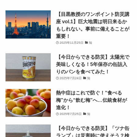
【目黒教授のワンポイント防災講
座 vol.1】巨大地震は明日来るか
もしれない。事前に備えることが
重要！
2025年11月25日
知
【今日からできる防災】太陽光で
美味しくなる！5年保存の缶詰入
りのパンを食べてみた！
2025年7月24日
知
熱中症はこれで防ぐ！“食べる
梅”から“飲む梅”へ…伝統食材が
進化！
2025年7月25日
知
【今日からできる防災】「ツナ缶
ランプ」は災害時に使えそう？検