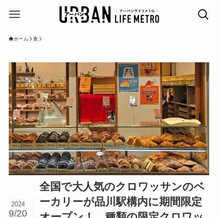
ホーム
食
全国で大人気のクロワッサンのベ
ーカリーが品川駅構内に期間限定
2024
9/20
オープン！ 種類の限定クロワッ