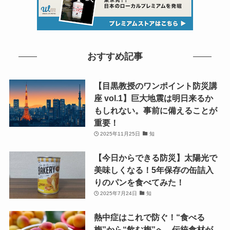
おすすめ記事
【目黒教授のワンポイント防災講
座 vol.1】巨大地震は明日来るか
もしれない。事前に備えることが
重要！
2025年11月25日
知
【今日からできる防災】太陽光で
美味しくなる！5年保存の缶詰入
りのパンを食べてみた！
2025年7月24日
知
熱中症はこれで防ぐ！“食べる
梅”から“飲む梅”へ…伝統食材が