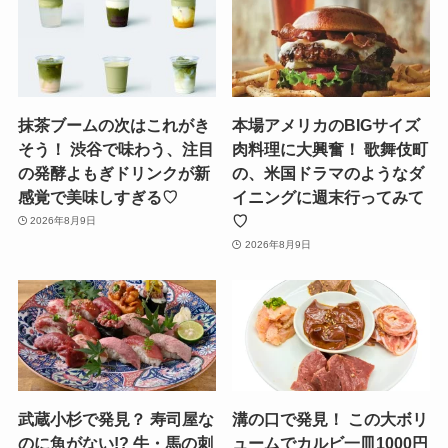
抹茶ブームの次はこれがき
本場アメリカのBIGサイズ
そう！ 渋谷で味わう、注目
肉料理に大興奮！ 歌舞伎町
の発酵よもぎドリンクが新
の、米国ドラマのようなダ
感覚で美味しすぎる♡
イニングに週末行ってみて
♡
2026年8月9日
2026年8月9日
武蔵小杉で発見？ 寿司屋な
溝の口で発見！ この大ボリ
のに魚がない!? 牛・馬の刺
ュームでカルビ一皿1000円