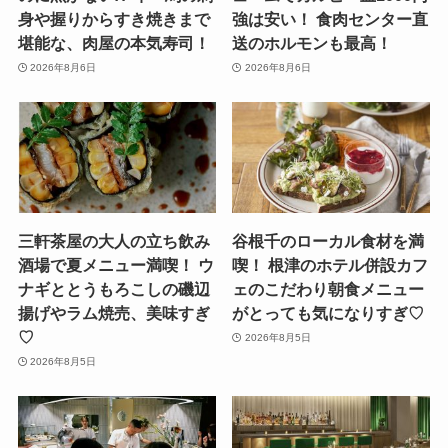
身や握りからすき焼きまで
強は安い！ 食肉センター直
堪能な、肉屋の本気寿司！
送のホルモンも最高！
2026年8月6日
2026年8月6日
三軒茶屋の大人の立ち飲み
谷根千のローカル食材を満
酒場で夏メニュー満喫！ ウ
喫！ 根津のホテル併設カフ
ナギととうもろこしの磯辺
ェのこだわり朝食メニュー
揚げやラム焼売、美味すぎ
がとっても気になりすぎ♡
♡
2026年8月5日
2026年8月5日