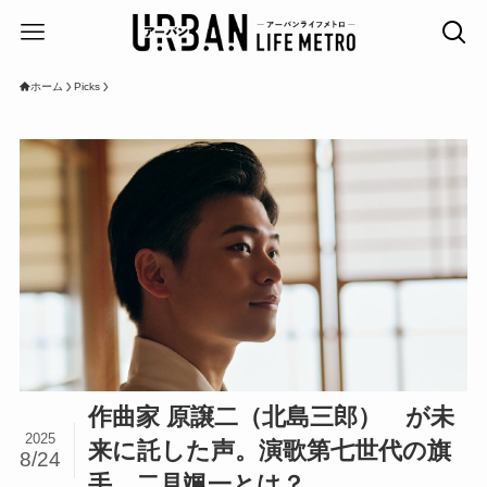
ホーム
Picks
作曲家 原譲二（北島三郎） が未
2025
来に託した声。演歌第七世代の旗
8/24
手、二見颯一とは？