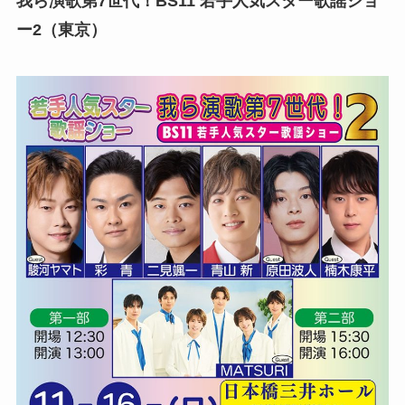
我ら演歌第7世代！BS11 若手人気スター歌謡ショ
ー2（東京）