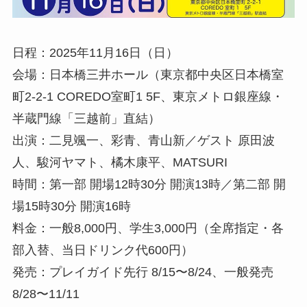
日程：2025年11月16日（日）
会場：日本橋三井ホール（東京都中央区日本橋室
町2-2-1 COREDO室町1 5F、東京メトロ銀座線・
半蔵門線「三越前」直結）
出演：二見颯一、彩青、青山新／ゲスト 原田波
人、駿河ヤマト、橘木康平、MATSURI
時間：第一部 開場12時30分 開演13時／第二部 開
場15時30分 開演16時
料金：一般8,000円、学生3,000円（全席指定・各
部入替、当日ドリンク代600円）
発売：プレイガイド先行 8/15〜8/24、一般発売
8/28〜11/11