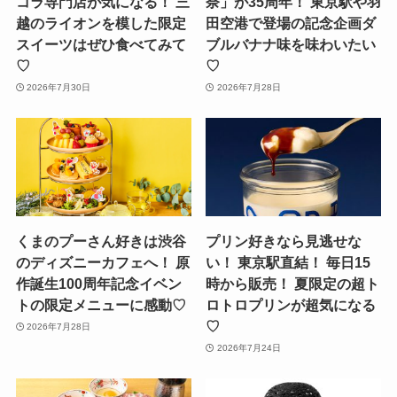
コラ専門店が気になる！ 三
奈」が35周年！ 東京駅や羽
越のライオンを模した限定
田空港で登場の記念企画ダ
スイーツはぜひ食べてみて
ブルバナナ味を味わいたい
♡
♡
2026年7月30日
2026年7月28日
くまのプーさん好きは渋谷
プリン好きなら見逃せな
のディズニーカフェへ！ 原
い！ 東京駅直結！ 毎日15
作誕生100周年記念イベン
時から販売！ 夏限定の超ト
トの限定メニューに感動♡
ロトロプリンが超気になる
♡
2026年7月28日
2026年7月24日