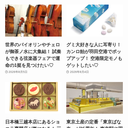
世界のバイオリンやチェロ
グミ大好きな人に耳寄り！
が御茶ノ水に大集結！ 試奏
カンロ飴が羽田空港でポッ
もできる弦楽器フェアで運
プアップ！ 空港限定モノも
命の1挺を見つけたい♡
ゲットしたい♡
2026年8月5日
2026年8月4日
日本橋三越本店にあるショ
東京土産の定番「東京ばな