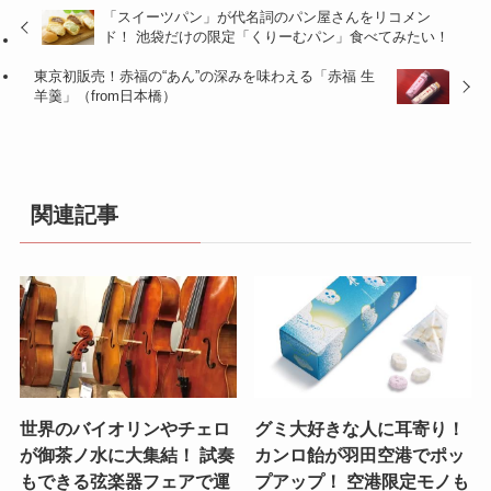
「スイーツパン」が代名詞のパン屋さんをリコメン
ド！ 池袋だけの限定「くりーむパン」食べてみたい！
東京初販売！赤福の“あん”の深みを味わえる「赤福 生
羊羹」（from日本橋）
関連記事
世界のバイオリンやチェロ
グミ大好きな人に耳寄り！
が御茶ノ水に大集結！ 試奏
カンロ飴が羽田空港でポッ
もできる弦楽器フェアで運
プアップ！ 空港限定モノも