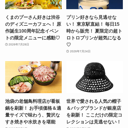
くまのプーさん好きは渋谷
プリン好きなら見逃せな
のディズニーカフェへ！ 原
い！ 東京駅直結！ 毎日15
作誕生100周年記念イベン
時から販売！ 夏限定の超ト
トの限定メニューに感動♡
ロトロプリンが超気になる
♡
2026年7月28日
2026年7月24日
池袋の老舗鳥料理店が看板
世界で愛される人気の帽子
鍋を刷新！ お手頃価格＆適
＆バッグブランドが銀座店
量サイズで味わう、贅沢な
を刷新！ ここだけの限定コ
すき焼きや水炊きを堪能
レクションは見逃せない！