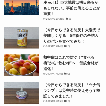
座 vol.1】巨大地震は明日来るか
もしれない。事前に備えることが
重要！
2025年11月25日
知
【今日からできる防災】太陽光で
美味しくなる！5年保存の缶詰入
りのパンを食べてみた！
2025年7月24日
知
熱中症はこれで防ぐ！“食べる
梅”から“飲む梅”へ…伝統食材が
進化！
2025年7月25日
知
【今日からできる防災】「ツナ缶
ランプ」は災害時に使えそう？検
証してみました！
2025年8月19日
知