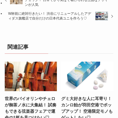
ンが人気
W杯前に絶対行きたい！ 渋谷にリニューアルしたアデ
ィダス旗艦店で自分だけの日本代表ユニを作ろう♡
関連記事
世界のバイオリンやチェロ
グミ大好きな人に耳寄り！
が御茶ノ水に大集結！ 試奏
カンロ飴が羽田空港でポッ
もできる弦楽器フェアで運
プアップ！ 空港限定モノも
命の1挺を見つけたい♡
ゲットしたい♡