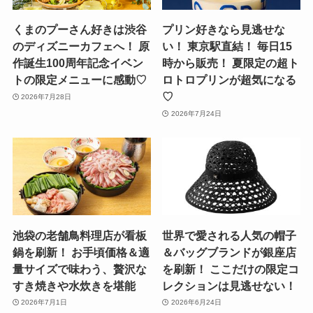
くまのプーさん好きは渋谷
プリン好きなら見逃せな
のディズニーカフェへ！ 原
い！ 東京駅直結！ 毎日15
作誕生100周年記念イベン
時から販売！ 夏限定の超ト
トの限定メニューに感動♡
ロトロプリンが超気になる
♡
2026年7月28日
2026年7月24日
池袋の老舗鳥料理店が看板
世界で愛される人気の帽子
鍋を刷新！ お手頃価格＆適
＆バッグブランドが銀座店
量サイズで味わう、贅沢な
を刷新！ ここだけの限定コ
すき焼きや水炊きを堪能
レクションは見逃せない！
2026年7月1日
2026年6月24日