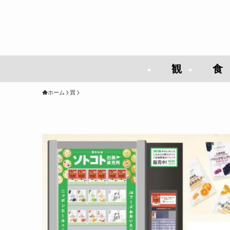
観
食
ホーム
買