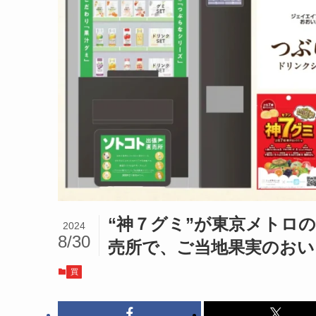
“神７グミ”が東京メトロ
2024
8/30
売所で、ご当地果実のおい
買