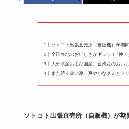
ソトコト出張直売所（自販機）が期
全国各地のおいしさがギュッ！ “神７グ
大分県産および国産、台湾産のおい
まだ続く暑い夏、爽やかなグミとド
ソトコト出張直売所（自販機）が期