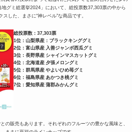
地グミ総選挙2024」において、総投票数37,303票の中から
クスした、まさに“神レベル”な商品です。
総投票数：37,303票
1位：山梨県産：ブラックキンググミ
2位：富山県産 入善ジャンボ西瓜グミ
3位：長野県産 シャインマスカットグミ
4位：北海道産 夕張メロングミ
5位：群馬県産 やよいひめ苺グミ
6位：福島県産 あかつき桃グミ
7位：愛知県産 蒲郡みかんグミ
ごとの販売もあります。それぞれのフルーツの豊かな風味と、
る、まさに至福のラインナップです。