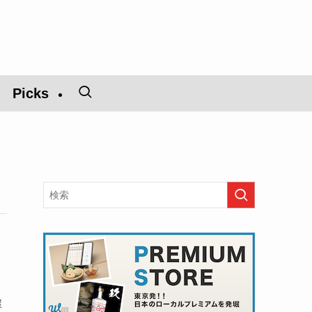
Picks
屋