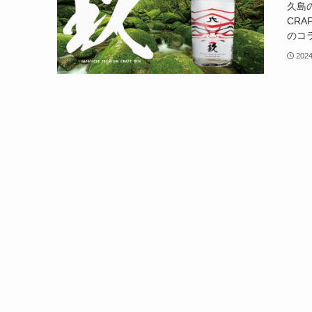
久島の
CRA
のコ
202