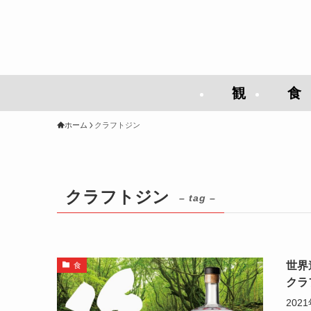
観
食
ホーム
クラフトジン
クラフトジン
– tag –
世界
食
クラ
20