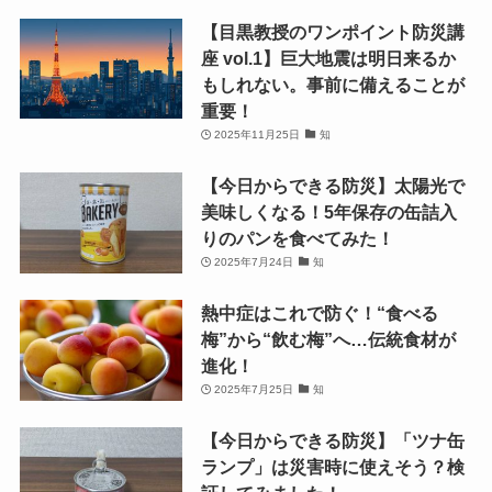
【目黒教授のワンポイント防災講
座 vol.1】巨大地震は明日来るか
もしれない。事前に備えることが
重要！
2025年11月25日
知
【今日からできる防災】太陽光で
美味しくなる！5年保存の缶詰入
りのパンを食べてみた！
2025年7月24日
知
熱中症はこれで防ぐ！“食べる
梅”から“飲む梅”へ…伝統食材が
進化！
2025年7月25日
知
【今日からできる防災】「ツナ缶
ランプ」は災害時に使えそう？検