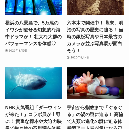
横浜の八景島で、5万尾の
六本木で開催中！ 幕末、明
イワシが魅せる幻想的な海
治の写真の歴史に迫る！ 当
中ドラマが！ 壮大な大群の
時の銀板写真や日本最古の
パフォーマンスを体感♡
カメラが並ぶ写真展が面白
そう！
2026年8月5日
2026年8月4日
NHK人気番組「ダーウィン
宇宙から指紋まで「ぐるぐ
が来た！」コラボ展が上野
る」の渦の謎に迫る！ 高輪
に！ 貴重な標本や大迫力映
で人類の進化の謎に迫る体
像で生き物の不思議を体感
感型アート展が気になる♡