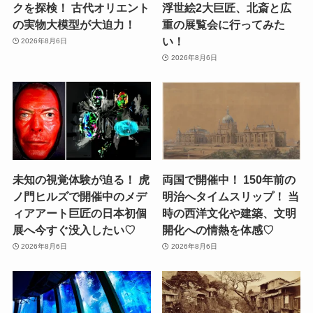
クを探検！ 古代オリエント
浮世絵2大巨匠、北斎と広
の実物大模型が大迫力！
重の展覧会に行ってみた
い！
2026年8月6日
2026年8月6日
未知の視覚体験が迫る！ 虎
両国で開催中！ 150年前の
ノ門ヒルズで開催中のメデ
明治へタイムスリップ！ 当
ィアアート巨匠の日本初個
時の西洋文化や建築、文明
展へ今すぐ没入したい♡
開化への情熱を体感♡
2026年8月6日
2026年8月6日