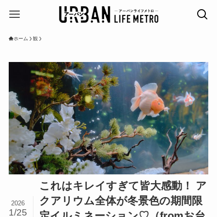
ホーム
観
これはキレイすぎて皆大感動！ ア
クアリウム全体が冬景色の期間限
2026
1/25
定イルミネーション♡（fromお台