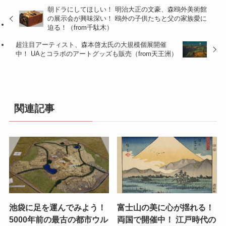
朝ドラにしてほしい！ 明治大正の文豪、森鴎外美術館
の展示会が興味深い！ 鴎外の子供たちと父の家族愛に
迫る！（from千駄木）
超注目アーティスト、森本啓太氏の大規模個展開催
中！ UAとコラボのアートグッズも販売（from天王洲）
関連記事
池袋に足を運んでみよう！
富士山の美に心が揺れる！
5000年前の最古の都市ウル
両国で開催中！ 江戸時代の