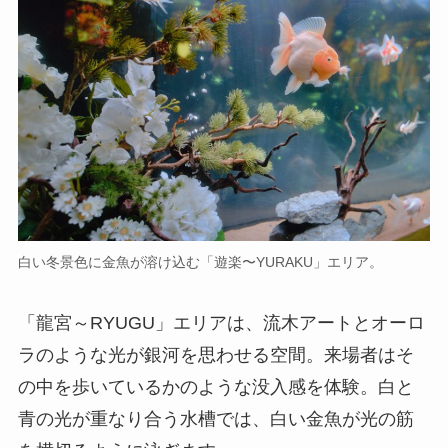
白い冬景色に金魚が溶け込む「遊楽〜YURAKU」エリア。
「龍宮～RYUGU」エリアは、流木アートとオーロ
ラのような光が銀河を思わせる空間。来場者はそ
の中を歩いているかのような没入感を体験。白と
青の光が重なり合う水槽では、白い金魚が光の筋