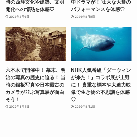
時の西洋文化や建築、文明
中ドラマが！ 壮大な大群の
開化への情熱を体感♡
パフォーマンスを体感♡
2026年8月6日
2026年8月5日
六本木で開催中！ 幕末、明
NHK人気番組「ダーウィン
治の写真の歴史に迫る！ 当
が来た！」コラボ展が上野
時の銀板写真や日本最古の
に！ 貴重な標本や大迫力映
カメラが並ぶ写真展が面白
像で生き物の不思議を体感
そう！
♡
2026年8月4日
2026年8月1日