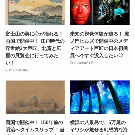
富士山の美に心が揺れる！
未知の視覚体験が迫る！ 虎
両国で開催中！ 江戸時代の
ノ門ヒルズで開催中のメデ
浮世絵2大巨匠、北斎と広
ィアアート巨匠の日本初個
重の展覧会に行ってみた
展へ今すぐ没入したい♡
い！
2026年8月6日
2026年8月6日
両国で開催中！ 150年前の
横浜の八景島で、5万尾の
明治へタイムスリップ！ 当
イワシが魅せる幻想的な海