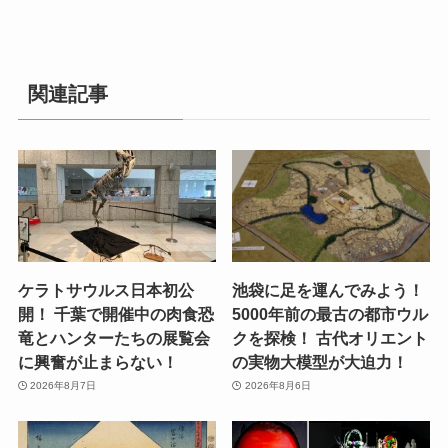
関連記事
ケラトサウルス日本初公
池袋に足を運んでみよう！
開！ 千葉で開催中の肉食恐
5000年前の最古の都市ウル
竜とハンターたちの展覧会
クを探検！ 古代オリエント
に興奮が止まらない！
の実物大模型が大迫力！
2026年8月7日
2026年8月6日