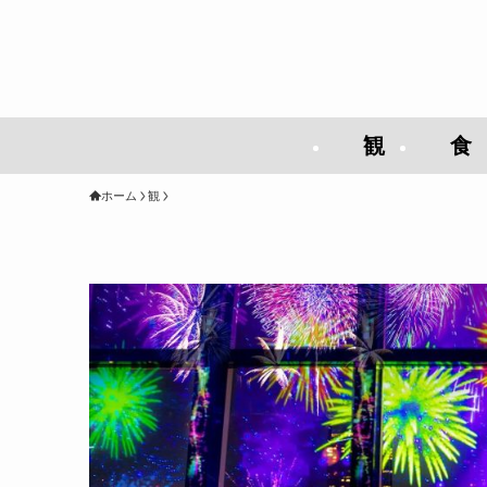
観
食
ホーム
観