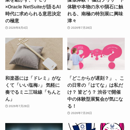
×Oracle NetSuiteが語るAI
体験や本物の氷や隕石に触
時代に求められる意思決定
れる、南極の特別展に興味
の極意
津々
2026年8月4日
2026年7月28日
和楽器には「ドレミ」がな
「どこからが遅刻？」 、こ
くて「いい塩梅♪」 気軽に
の日常の「はてな」は私だ
奏でるミニ三味線「ちんと
け？ 皆どう？ 渋谷で開催
ん」
中の体験型展覧会が気にな
る！
2026年7月28日
2026年7月26日