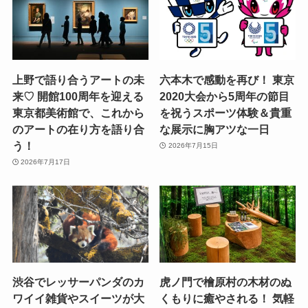
上野で語り合うアートの未
六本木で感動を再び！ 東京
来♡ 開館100周年を迎える
2020大会から5周年の節目
東京都美術館で、これから
を祝うスポーツ体験＆貴重
のアートの在り方を語り合
な展示に胸アツな一日
う！
2026年7月15日
2026年7月17日
渋谷でレッサーパンダのカ
虎ノ門で檜原村の木材のぬ
ワイイ雑貨やスイーツが大
くもりに癒やされる！ 気軽