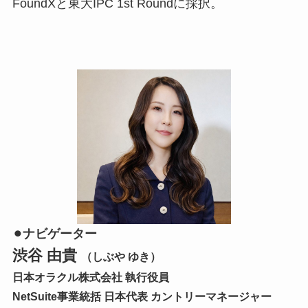
FoundXと東大IPC 1st Roundに採択。
⚫︎ナビゲーター
渋谷 由貴
（しぶや ゆき）
日本オラクル株式会社 執行役員
NetSuite事業統括 日本代表 カントリーマネージャー