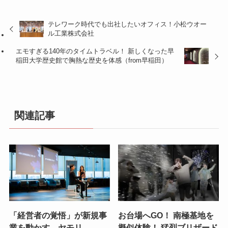
テレワーク時代でも出社したいオフィス！小松ウオー
ル工業株式会社
エモすぎる140年のタイムトラベル！ 新しくなった早
稲田大学歴史館で胸熱な歴史を体感（from早稲田）
関連記事
「経営者の覚悟」が新規事
お台場へGO！ 南極基地を
業を動かす、ヤモリ
擬似体験！ 猛烈ブリザード