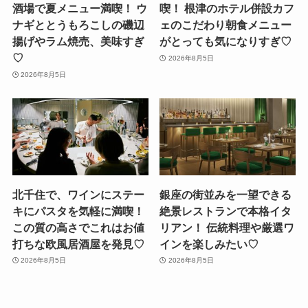
酒場で夏メニュー満喫！ ウ
喫！ 根津のホテル併設カフ
ナギととうもろこしの磯辺
ェのこだわり朝食メニュー
揚げやラム焼売、美味すぎ
がとっても気になりすぎ♡
♡
2026年8月5日
2026年8月5日
北千住で、ワインにステー
銀座の街並みを一望できる
キにパスタを気軽に満喫！
絶景レストランで本格イタ
この質の高さでこれはお値
リアン！ 伝統料理や厳選ワ
打ちな欧風居酒屋を発見♡
インを楽しみたい♡
2026年8月5日
2026年8月5日