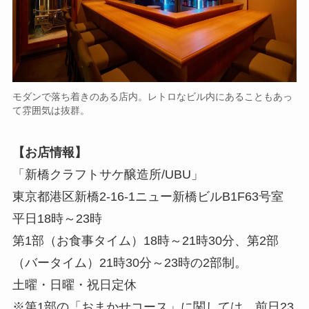
モダンで落ち着きのある店内。レトロなビル内にあることもあっ
て雰囲気は抜群。
【お店情報】
「新橋クラフトサケ醸造所/UBU」
東京都港区新橋2-16-1ニュー新橋ビルB1F63号室
平日18時～23時
第1部（お食事タイム）18時～21時30分、第2部
（バータイム）21時30分～23時の2部制。
土曜・日曜・祝日定休
※第1部の「おまかせコース」に関しては、前日23