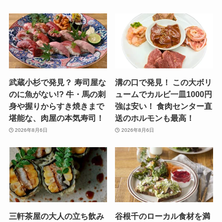
武蔵小杉で発見？ 寿司屋な
溝の口で発見！ この大ボリ
のに魚がない!? 牛・馬の刺
ュームでカルビ一皿1000円
身や握りからすき焼きまで
強は安い！ 食肉センター直
堪能な、肉屋の本気寿司！
送のホルモンも最高！
2026年8月6日
2026年8月6日
三軒茶屋の大人の立ち飲み
谷根千のローカル食材を満